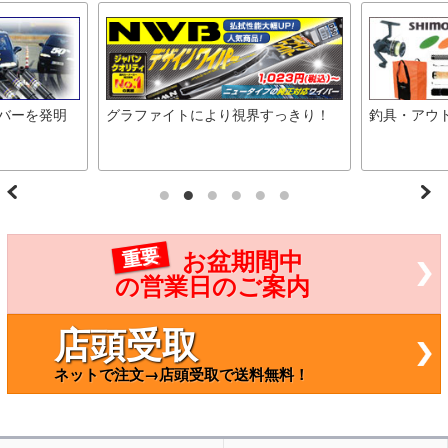
に損
下さい。 ※取り付けは自己責任でお願いしま
す。取り付け専門業
バーを発明
グラファイトにより視界すっきり！
釣具・アウ
重要
お盆期間中
の営業日のご案内
店頭受取
ネットで注文→店頭受取で送料無料！