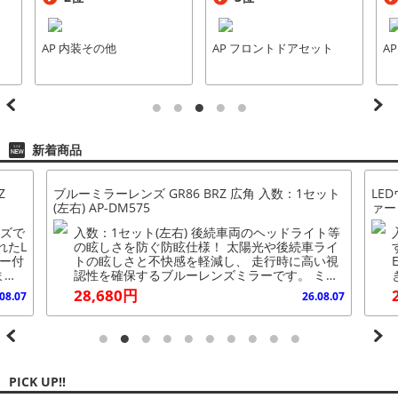
AP 内装その他
AP フロントドアセット
A
新着商品
Z
ブルーミラーレンズ GR86 BRZ 広角 入数：1セット
LE
(左右) AP-DM575
ァー
対応
入数：1セット(左右) 後続車両のヘッドライト等
入
れたL
の眩しさを防ぐ防眩仕様！ 太陽光や後続車ライ
ター付
トの眩しさと不快感を軽減し、 走行時に高い視
ま
認性を確保するブルーレンズミラーです。 ミラ
ーヒーター付き車対応なので、雪や水滴等の付
す。 流れ
28,680円
08.07
26.08.07
ある
着を防ぎます。 広角 ※こちらの商品は純正品で
の点
はございません。 ※入荷時期により、若干の仕
ざい
様変更がある場合がございます。 ※お車が自動
確認
防眩ミラーの場合でも取り付けは可能ですが、
交
機能は使うことができません。 ※グレード・オ
の
プション等により形状が合わない場合がありま
PICK UP!!
ま
す。 お車と画像を見比べて合うことをご確認