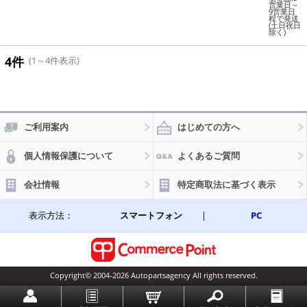
イフォ
営業日～
9営業日
ン ECA-
程で発送
3-B(115
(土日祝日
除く)
7-044)
4件
(1～4件表示)
ご利用案内
はじめての方へ
個人情報保護について
よくあるご質問
会社情報
特定商取法に基づく表示
表示方法：
スマートフォン
|
PC
Copyright© 2004-2026 Autopartsagency All rights reserved.
一番上に戻る