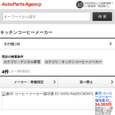
5000円以上で送料無料！
会員
限定
(一部地域・商品除く)
キッチンコーヒーメーカー
その他 (4)
現在の検索条件
カテゴリ：デジタル家電
カテゴリ：キッチンコーヒーメーカー
4件
(1～4件表示)
メーカー・車種指定
並べ替え
象印 コーヒ
ーメーカー
珈琲通 EC-K
34,303円
V50-RA(FK
CM001)
取寄品:1～2週
間前後で発送
(土日祝/欠品