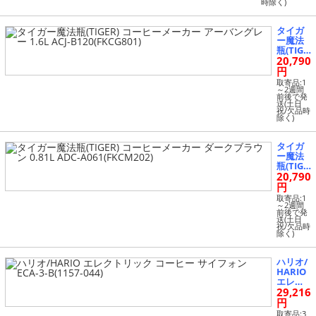
時除く)
タイガ
ー魔法
瓶(TIGE
20,790
R) コー
ヒーメ
円
ーカー
取寄品:1
アーバ
～2週間
前後で発
ングレ
送(土日
ー 1.6L
祝/欠品時
除く)
ACJ-B12
0(FKCG
801)
タイガ
ー魔法
瓶(TIGE
20,790
R) コー
ヒーメ
円
ーカー
取寄品:1
ダーク
～2週間
前後で発
ブラウ
送(土日
ン 0.81L
祝/欠品時
除く)
ADC-A0
61(FKC
M202)
ハリオ/
HARIO
エレク
29,216
トリッ
ク コー
円
ヒー サ
取寄品:3