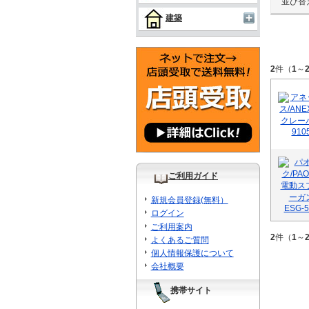
並び替
建築
2
件（
1
～
ご利用ガイド
新規会員登録(無料）
ログイン
ご利用案内
2
件（
1
～
よくあるご質問
個人情報保護について
会社概要
携帯サイト