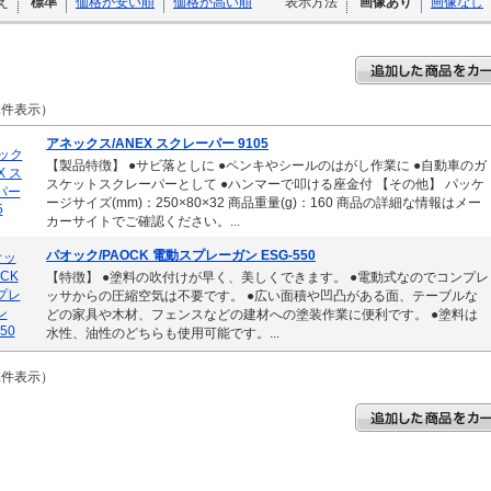
え
標準
価格が安い順
価格が高い順
表示方法
画像あり
画像なし
2
件表示）
アネックス/ANEX スクレーパー 9105
【製品特徴】 ●サビ落としに ●ペンキやシールのはがし作業に ●自動車のガ
スケットスクレーパーとして ●ハンマーで叩ける座金付 【その他】 パッケ
ージサイズ(mm)：250×80×32 商品重量(g)：160 商品の詳細な情報はメー
カーサイトでご確認ください。...
パオック/PAOCK 電動スプレーガン ESG-550
【特徴】 ●塗料の吹付けが早く、美しくできます。 ●電動式なのでコンプレ
ッサからの圧縮空気は不要です。 ●広い面積や凹凸がある面、テーブルな
どの家具や木材、フェンスなどの建材への塗装作業に便利です。 ●塗料は
水性、油性のどちらも使用可能です。...
2
件表示）