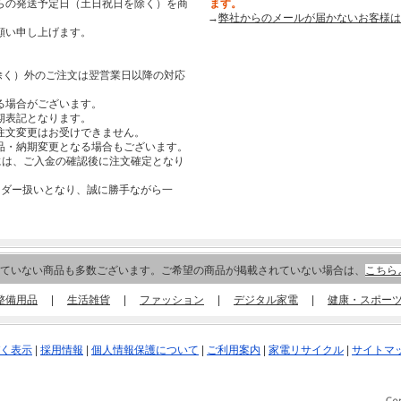
らの発送予定日（土日祝日を除く）を商
ます。
→
弊社からのメールが届かないお客様は
願い申し上げます。
祝日を除く）外のご注文は翌営業日以降の対応
る場合がございます。
期表記となります。
注文変更はお受けできません。
品・納期変更となる場合もございます。
合には、ご入金の確認後に注文確定となり
ーダー扱いとなり、誠に勝手ながら一
。
ていない商品も多数ございます。ご希望の商品が掲載されていない場合は、
こちら
整備用品
|
生活雑貨
|
ファッション
|
デジタル家電
|
健康・スポー
く表示
|
採用情報
|
個人情報保護について
|
ご利用案内
|
家電リサイクル
|
サイトマ