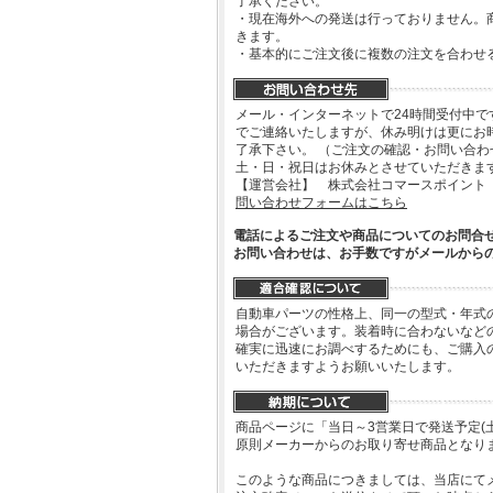
了承ください。
・現在海外への発送は行っておりません。
きます。
・基本的にご注文後に複数の注文を合わせ
メール・インターネットで24時間受付中で
でご連絡いたしますが、休み明けは更にお
了承下さい。 （ご注文の確認・お問い合
土・日・祝日はお休みとさせていただきま
【運営会社】 株式会社コマースポイント
問い合わせフォームはこちら
電話によるご注文や商品についてのお問合
お問い合わせは、お手数ですがメールから
自動車パーツの性格上、同一の型式・年式
場合がございます。装着時に合わないなど
確実に迅速にお調べするためにも、ご購入
いただきますようお願いいたします。
商品ページに「当日～3営業日で発送予定(
原則メーカーからのお取り寄せ商品となり
このような商品につきましては、当店にて