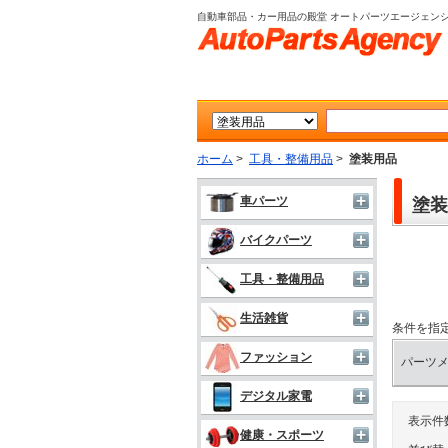
自動車部品・カー用品の殿堂 オートパーツエージェン
ホーム
>
工具・整備用品
>
塗装用品
車パーツ
塗装
バイクパーツ
工具・整備用品
生活雑貨
条件を指
ファッション
パーツ
デジタル家電
表示件
健康・スポーツ