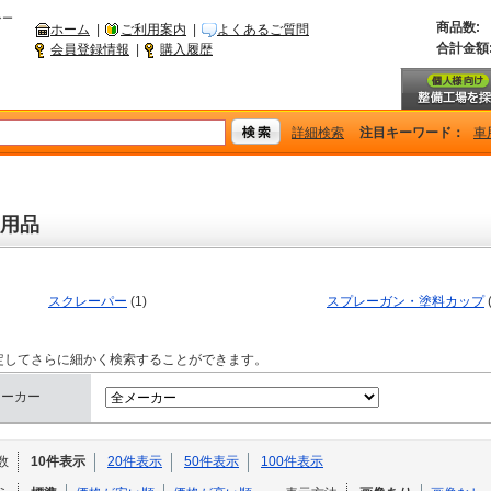
シー
商品数:
ホーム
|
ご利用案内
|
よくあるご質問
合計金額
会員登録情報
|
購入履歴
詳細検索
注目キーワード：
車
用品
スクレーパー
(1)
スプレーガン・塗料カップ
(
定してさらに細かく検索することができます。
メーカー
数
10件表示
20件表示
50件表示
100件表示