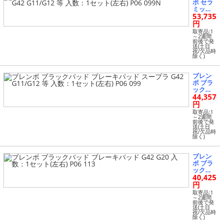
ボ セラ
右) P06
ミック
093N
53,735
パッド
ブレー
円
キパッ
取寄品:1
ド スー
～2週間
前後で発
プラ G4
送(土日
2 G11/G
祝/欠品時
除く)
12 等 入
数：1セ
ット(左
ブレン
右) P06
ボ ブラ
099N
ックパ
44,357
ッド ブ
レーキ
円
パッド
取寄品:1
スープ
～2週間
前後で発
ラ G42
送(土日
G11/G1
祝/欠品時
除く)
2 等 入
数：1セ
ット(左
ブレン
右) P06
ボ ブラ
099
ックパ
40,425
ッド ブ
レーキ
円
パッド
取寄品:1
G42 G20
～2週間
前後で発
入数：1
送(土日
セット
祝/欠品時
除く)
(左右) P