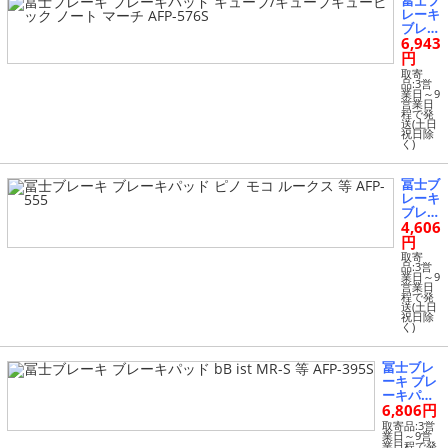
冨士ブ
レーキ
ブレー
6,943
キパッ
ド キ
円
ュー
取寄
ブ/キ
品:3営
業日～9
ューブ
営業日
キュー
程で発
送(土日
ビック
祝日除
ノート
く)
マーチ
AFP-5
76S
冨士ブ
レーキ
ブレー
4,606
キパッ
ド ピ
円
ノ モ
取寄
コ ル
品:3営
業日～9
ークス
営業日
等 AFP
程で発
送(土日
-555
祝日除
く)
冨士ブレ
ーキ ブレ
ーキパッ
6,806円
ド bB ist
MR-S 等
取寄品:3営
業日～9営
AFP-395S
業日程で発