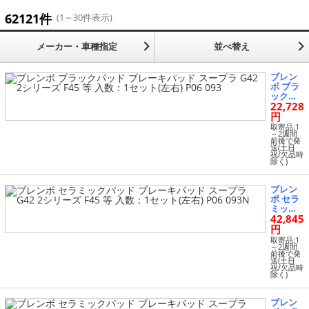
ブレーキローター (12368)
62121件
(1～30件表示)
その他 (13197)
メーカー・車種指定
並べ替え
ブレン
ボ ブラ
ックパ
22,728
ッド ブ
レーキ
円
パッド
取寄品:1
スープ
～2週間
前後で発
ラ G42 2
送(土日
シリー
祝/欠品時
除く)
ズ F45
等 入
数：1セ
ブレン
ット(左
ボ セラ
右) P06
ミック
093
42,845
パッド
ブレー
円
キパッ
取寄品:1
ド スー
～2週間
前後で発
プラ G4
送(土日
2 2シリ
祝/欠品時
除く)
ーズ F4
5 等 入
数：1セ
ブレン
ット(左