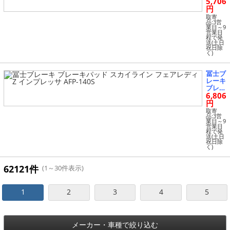
5,706
キパッ
FP-340
ド N B
円
S
OX N
取寄
BOX
品:3営
業日～9
＋ N O
営業日
NE 等
程で発
送(土日
AFP-5
祝日除
41S
く)
冨士ブ
レーキ
ブレー
6,806
キパッ
ド ス
円
カイラ
取寄
イン
品:3営
業日～9
フェア
営業日
レディ
程で発
送(土日
Z イン
祝日除
プレッ
く)
サ AFP
-140S
62121件
(1～30件表示)
1
2
3
4
5
メーカー・車種で絞り込む