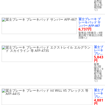
営業日
ーブ A
程で発
送(土日
Z ワゴ
祝日除
ン 等
く)
AFP-4
36
冨士ブレーキ ブ
レーキパッド サ
ンバー AFP-467
6,737円
取寄品:3営業日～9営
業日程で発送(土日祝
日除く)
冨士ブ
レーキ
ブレー
5,843
キパッ
ド エ
円
クスト
取寄
レイル
品:3営
業日～9
エルグ
営業日
ランド
程で発
送(土日
スカイ
祝日除
ライン
く)
等 AFP
-473S
冨士ブ
レーキ
ブレー
4,881
キパッ
ド ist
円