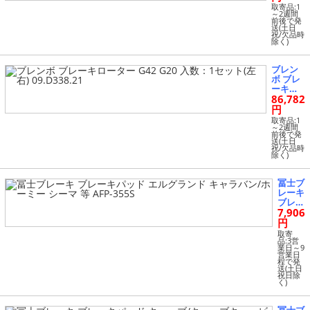
入数：1
取寄品:1
セット
～2週間
前後で発
(左右) 0
送(土日
9.D112.
祝/欠品時
除く)
11
ブレン
ボ ブレ
ーキロ
86,782
ーター
G42 G20
円
入数：1
取寄品:1
セット
～2週間
前後で発
(左右) 0
送(土日
9.D338.
祝/欠品時
除く)
21
冨士ブ
レーキ
ブレー
7,906
キパッ
ド エ
円
ルグラ
取寄
ンド
品:3営
業日～9
キャラ
営業日
バン/
程で発
送(土日
ホーミ
祝日除
ー シ
く)
ーマ
等 AFP
-355S