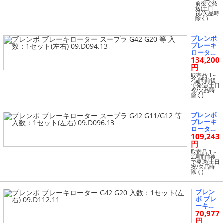
191
前後で発
フォル
送(土日
クスワ
祝/欠品時
除く)
ーゲン
T-ROC
A1DFF
ブレンボ
2.0 TDI
ブレーキ
2020年0
ローター
7月～ 入
134,200
スープラ
数：1セ
G42 G20
円
ット(左
等 入数：
右) P85
取寄品:1～
1セット
2週間前後
191N
で発送(土日
(左右) 09.
祝/欠品時
D094.13
除く)
ブレンボ
ブレーキ
ローター
109,243
スープラ
G42 G11/
円
G12 等 入
取寄品:1～
数：1セ
2週間前後
で発送(土日
ット(左
祝/欠品時
右) 09.D0
除く)
96.13
ブレン
ボ ブレ
ーキロ
70,977
ーター
G42 G20
円