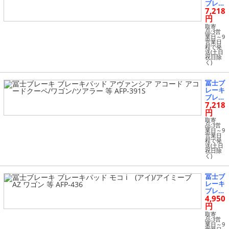
-459S
ブレー
7,218
キパッ
ド CR-
円
V HR-
取寄
V NS
品:3営
業日～9
X/NS
営業日
X-R 等
程で発
送(土日
AFP-1
祝日除
90S
く)
冨士ブ
レーキ
ブレー
7,218
キパッ
ド ア
円
ヴァン
取寄
シア
品:3営
業日～9
アコー
営業日
ド ア
程で発
送(土日
コード
祝日除
クー
く)
ペ/ワ
ゴン/
ツアラ
冨士ブ
ー 等
レーキ
AFP-3
ブレー
91S
4,950
キパッ
ド モ
円
コ i
取寄
(アイ)/
品:3営
業日～9
アイミ