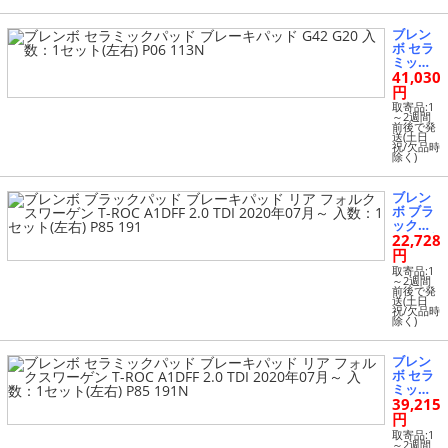
06 113
ブレン
ボ セラ
ミック
41,030
パッド
ブレー
円
キパッ
取寄品:1
ド G42
～2週間
前後で発
G20 入
送(土日
数：1セ
祝/欠品時
除く)
ット(左
右) P06
113N
ブレン
ボ ブラ
ックパ
22,728
ッド ブ
レーキ
円
パッド
取寄品:1
リア フ
～2週間
前後で発
ォルク
送(土日
スワー
祝/欠品時
除く)
ゲン T-
ROC A1
DFF 2.0
ブレン
TDI 202
ボ セラ
0年07月
ミック
～ 入
39,215
パッド
数：1セ
ブレー
円
ット(左
キパッ
右) P85
取寄品:1
ド リア
～2週間