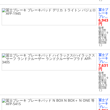
AFP-5
28
冨士ブ
レーキ
ブレー
6,943
キパッ
ド デ
円
リカ
取寄
トライ
品:3営
業日～9
トン
営業日
パジェ
程で発
送(土日
ロ AFP
祝日除
-194S
く)
冨士ブ
レーキ
ブレー
7,631
キパッ
ド ハ
円
イラッ
取寄
クス/
品:3営
業日～9
ハイラ
営業日
ックス
程で発
送(土日
サーフ
祝日除
ランド
く)
クルー
ザー
ランド
冨士ブ
クルー
レーキ
ザープ
ブレー
ラド A