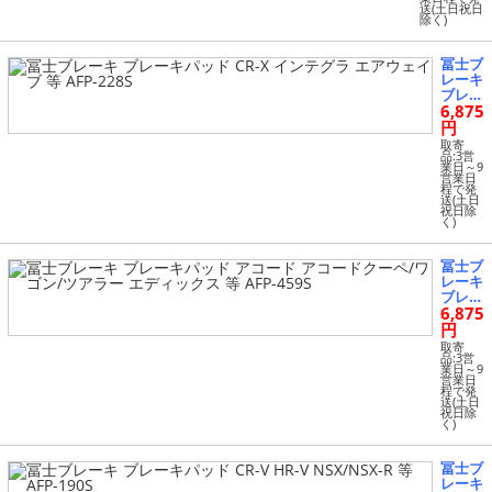
送(土日祝日
除く)
冨士ブ
レーキ
ブレー
6,875
キパッ
ド CR-
円
X イン
取寄
テグラ
品:3営
業日～9
エアウ
営業日
ェイブ
程で発
送(土日
等 AFP
祝日除
-228S
く)
冨士ブ
レーキ
ブレー
6,875
キパッ
ド ア
円
コード
取寄
アコー
品:3営
業日～9
ドクー
営業日
ペ/ワ
程で発
送(土日
ゴン/
祝日除
ツアラ
く)
ー エ
ディッ
クス
冨士ブ
等 AFP
レーキ