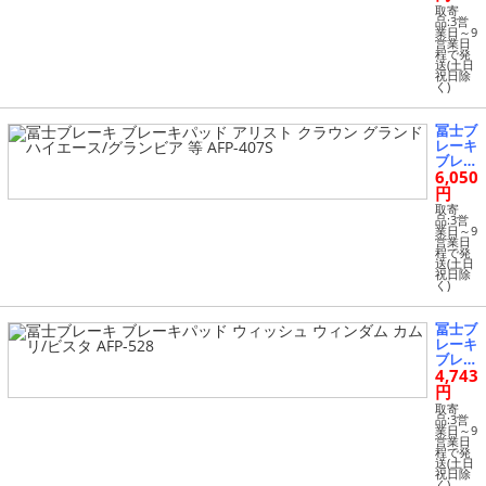
WiLL
取寄
VS ア
品:3営
業日～9
レック
営業日
ス 等
程で発
送(土日
AFP-4
祝日除
41S
く)
冨士ブ
レーキ
ブレー
6,050
キパッ
ド ア
円
リスト
取寄
クラウ
品:3営
業日～9
ン グ
営業日
ランド
程で発
送(土日
ハイエ
祝日除
ース/
く)
グラン
ビア
等 AFP
冨士ブ
-407S
レーキ
ブレー
4,743
キパッ
ド ウ
円
ィッシ
取寄
ュ ウ
品:3営
業日～9
ィンダ
営業日
ム カ
程で発
送(土日
ムリ/
祝日除
ビスタ
く)