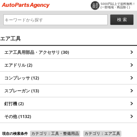
5000円以上で送料無料！
会員
限定
(一部地域・商品除く)
エア工具
エア工具用部品・アクセサリ (30)
エアドリル (2)
コンプレッサ (12)
スプレーガン (13)
釘打機 (2)
その他 (1132)
現在の検索条件
カテゴリ：工具・整備用品
カテゴリ：エア工具