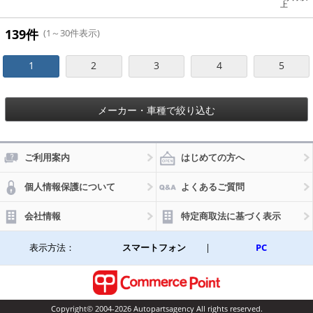
上
ンクキ
ャップ
に固
139件
(1～30件表示)
定！ A
P-2T0
04
1
2
3
4
5
メーカー・車種で絞り込む
ご利用案内
はじめての方へ
個人情報保護について
よくあるご質問
会社情報
特定商取法に基づく表示
表示方法：
スマートフォン
|
PC
Copyright© 2004-2026 Autopartsagency All rights reserved.