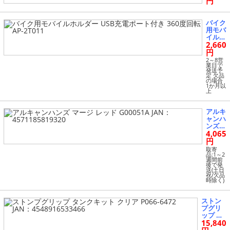
円
反射テ
ープ
ワンタ
バイク
ッチベ
用モバ
ルト
イルホ
キーホ
2,660
ルダー
ール
USB充
円
選べる
電ポー
2～8営
5サイ
ト付き
業日で
発送予
ズ AP-
360度
定 欠品
2T009-
回転 A
の場合
MOSI
1か月以
P-2T0
上
11
アルキ
ャンハ
ンズ
4,065
マージ
レッド
円
G0005
取寄
1A JA
品:1～2
週間前
N：45
後で発
71185
送(土日
祝/欠品
81932
時除く)
0
ストン
プグリ
ップ タ
15,840
ンクキ
ット ク