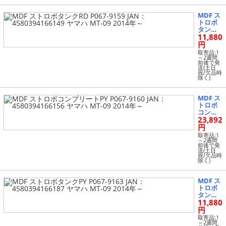
-09 2014
年～
MDF ス
トロボ
タンクR
11,880
D P067-
9159 JA
円
N：458
取寄品:1
0394166
～2週間
前後で発
149 ヤ
送(土日
マハ MT
祝/欠品時
除く)
-09 2014
年～
MDF ス
トロボ
コンプ
23,892
リートP
Y P067-
円
9160 JA
取寄品:1
N：458
～2週間
前後で発
0394166
送(土日
156 ヤ
祝/欠品時
除く)
マハ MT
-09 2014
年～
MDF ス
トロボ
タンクP
11,880
Y P067-
9163 JA
円
N：458
取寄品:1
0394166
～2週間