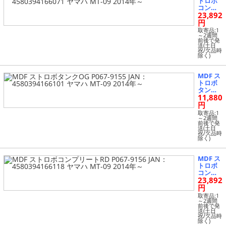
トロボ
コンプ
23,892
リートO
G P067-
円
9152 JA
取寄品:1
N：458
～2週間
前後で発
0394166
送(土日
071 ヤ
祝/欠品時
除く)
マハ MT
-09 2014
年～
MDF ス
トロボ
タンクO
11,880
G P067-
9155 JA
円
N：458
取寄品:1
0394166
～2週間
前後で発
101 ヤ
送(土日
マハ MT
祝/欠品時
除く)
-09 2014
年～
MDF ス
トロボ
コンプ
23,892
リートR
D P067-
円
9156 JA
取寄品:1
N：458
～2週間
前後で発
0394166
送(土日
118 ヤ
祝/欠品時
除く)
マハ MT