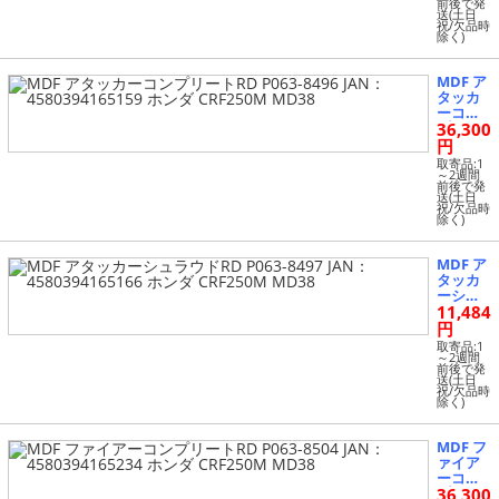
前後で発
187 ヤ
送(土日
マハ MT
祝/欠品時
除く)
-09 2014
年～
MDF ア
タッカ
ーコン
36,300
プリー
トRD P
円
063-849
取寄品:1
6 JAN：
～2週間
前後で発
4580394
送(土日
165159
祝/欠品時
除く)
ホンダ
CRF250
M MD3
MDF ア
8
タッカ
ーシュ
11,484
ラウドR
D P063-
円
8497 JA
取寄品:1
N：458
～2週間
前後で発
0394165
送(土日
166 ホ
祝/欠品時
除く)
ンダ CR
F250M
MD38
MDF フ
ァイア
ーコン
36,300
プリー