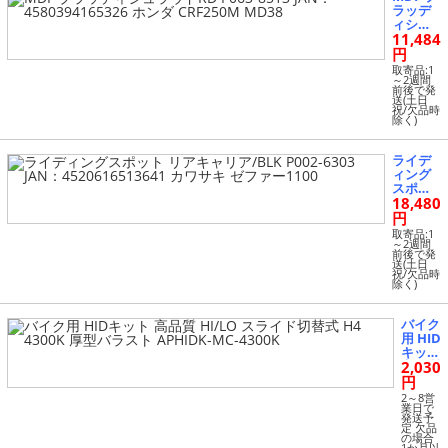
8
ラッデ
ィシュ
11,484
ラウドR
D P063-
円
8513 JA
取寄品:1
N：458
～2週間
前後で発
0394165
送(土日
326 ホ
祝/欠品時
除く)
ンダ CR
F250M
MD38
ライデ
ィング
スポッ
18,480
ト リア
キャリ
円
ア/BLK
取寄品:1
P002-63
～2週間
前後で発
03 JA
送(土日
N：452
祝/欠品時
除く)
0616513
641 カ
ワサキ
バイク
ゼファ
用 HID
ー1100
キット
2,030
高品質
HI/LO
円
スライ
2～8営
ド切替
業日で
発送予
式 H4
定 欠品
4300K
の場合
1か月以