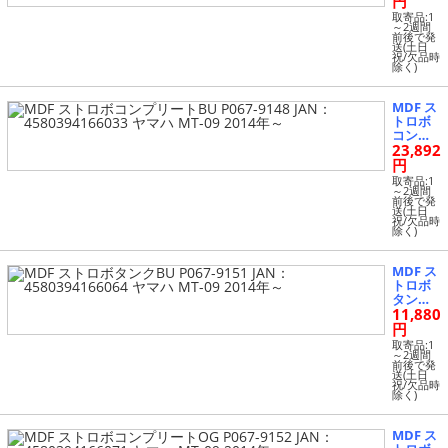
円
リア P0
取寄品:1
66-6472
～2週間
前後で発
JAN：4
送(土日
5489165
祝/欠品時
除く)
33466
MDF ス
トロボ
コンプ
23,892
リートB
U P067-
円
9148 JA
取寄品:1
N：458
～2週間
前後で発
0394166
送(土日
033 ヤ
祝/欠品時
除く)
マハ MT
-09 2014
年～
MDF ス
トロボ
タンクB
11,880
U P067-
9151 JA
円
N：458
取寄品:1
0394166
～2週間
前後で発
064 ヤ
送(土日
マハ MT
祝/欠品時
除く)
-09 2014
年～
MDF ス