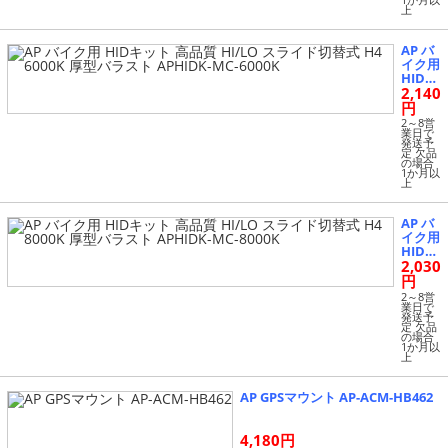
厚型バ
上
ラスト
APHI
DK-M
AP バ
C-4300
イク用
K
HIDキ
2,140
ット
高品質
円
HI/LO
2～8営
スライ
業日で
発送予
ド切替
定 欠品
式 H4
の場合
1か月以
6000K
上
厚型バ
ラスト
APHI
AP バ
DK-M
イク用
C-6000
HIDキ
K
2,030
ット
高品質
円
HI/LO
2～8営
スライ
業日で
発送予
ド切替
定 欠品
式 H4
の場合
1か月以
8000K
上
厚型バ
ラスト
APHI
AP GPSマウント AP-ACM-HB462
DK-M
C-8000
K
4,180円