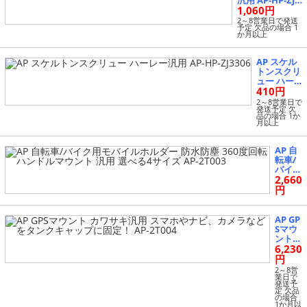
汎用 AP-HP-ZJ3
1,060円
303
2～8営業日で発送
予定 欠品の場合 1
か月以上
AP スケル
トンスクリ
ュー ハー
410円
レー汎用 A
P-HP-ZJ330
2～8営業日で
発送予定 欠
6
品の場合 1か
月以上
AP 自
転車/
バイク
2,660
用モバ
イルホ
円
ルダー
防水防
塵 360
AP GP
度回転
Sマウ
ハンド
ント
ルマウ
6,230
カワサ
ント
キ汎用
円
汎用
スマホ
2～8営
選べる
やナ
業日で
発送予
4サイ
ビ、カ
定 欠品
ズ AP-
メラな
の場合
2T003
1か月以
どをタ