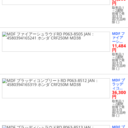
トRD P
円
063-850
取寄品:1
4 JAN：
～2週間
前後で発
4580394
送(土日
165234
祝/欠品時
除く)
ホンダ
CRF250
M MD3
MDF フ
8
ァイア
ーシュ
11,484
ラウドR
D P063-
円
8505 JA
取寄品:1
N：458
～2週間
前後で発
0394165
送(土日
241 ホ
祝/欠品時
除く)
ンダ CR
F250M
MD38
MDF ブ
ラッデ
ィコン
36,300
プリー
トRD P
円
063-851
取寄品:1
2 JAN：
～2週間
前後で発
4580394
送(土日
165319
祝/欠品時
除く)
ホンダ
CRF250
M MD3
MDF ブ