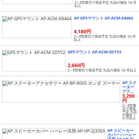
2～8営業日で発送予定 欠品の場合 1か月
以上
AP GPSマウント AP-ACM-K8464
4,180円
2～8営業日で発送予定 欠品の場合 1か月
以上
GPSマウント AP-ACM-SDTY2
2,660円
2～8営業日で発送予定 欠品の場合 1か月以上
AP スク
ーター
アクセ
3,290
サリー
AP-BP-
円
R005 ホ
2～8営業
ンダ ズ
日で発送
予定 欠品
ーマー
の場合 1
か月以上
AP スピーカー
カバー ハーレー