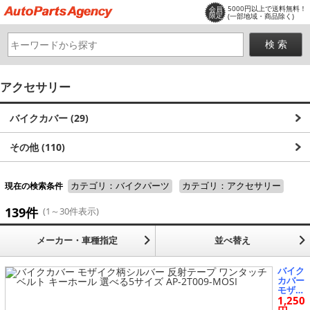
5000円以上で送料無料！
会員
限定
(一部地域・商品除く)
アクセサリー
バイクカバー (29)
その他 (110)
現在の検索条件
カテゴリ：バイクパーツ
カテゴリ：アクセサリー
139件
(1～30件表示)
メーカー・車種指定
並べ替え
バイク
カバー
モザイ
1,250
ク柄シ
ルバー