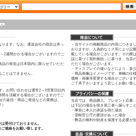
ちら
なります。なお、運送会社の指定は承っ
・当サイトの掲載商品の内容につきま
おりますが、人為的なミス等により記
間～2週間かかる場合がございますのでご
載している場合がございます。その際は
誤に基づく契約無効」に基づき、当店
商品の発送は日本国内に限らせていただ
ただく場合がございます。
・ディスプレイの違いなどにより、多
ることはできません。
・商品画像はイメージです。車輌の仕
価格・画像等変更する場合がございま
ご了承下さいますよう宜しくお願い致
す。お問い合わせは通常2～3営業日以内
時間を頂戴する場合がございますのでご
わせの返信・商品ご発送などの業務は、
当店では、商品購入、プレゼント応募
す）
は下記の場合を除き第三者へ漏らすこ
・事前に本人の承諾を得た場合
・管轄官公庁の要請があった場合
・弊店の権利や財産を保護する必要が
せは受付けておりません。
のご連絡をお願い致します。