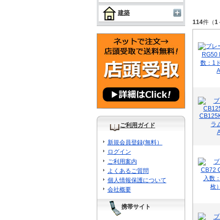
建築
114
件（
1
ご利用ガイド
新規会員登録(無料）
ログイン
ご利用案内
よくあるご質問
個人情報保護について
会社概要
携帯サイト