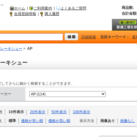
シー
商品数:
ホーム
|
ご利用案内
|
よくあるご質問
合計金額
会員登録情報
|
購入履歴
詳細検索
注目キーワード：
車
ブレーキシュー
>
AP
ーキシュー
定してさらに細かく検索することができます。
メーカー
数
10件表示
20件表示
50件表示
100件表示
え
標準
価格が安い順
価格が高い順
表示方法
画像あり
画像なし