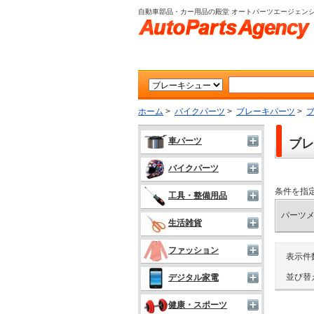
自動車部品・カー用品の殿堂 オートパーツエージェン
ホーム
>
バイクパーツ
>
ブレーキパーツ
>
車パーツ
ブレ
バイクパーツ
条件を指
工具・整備用品
パーツ
生活雑貨
ファッション
表示件
並び替
デジタル家電
健康・スポーツ