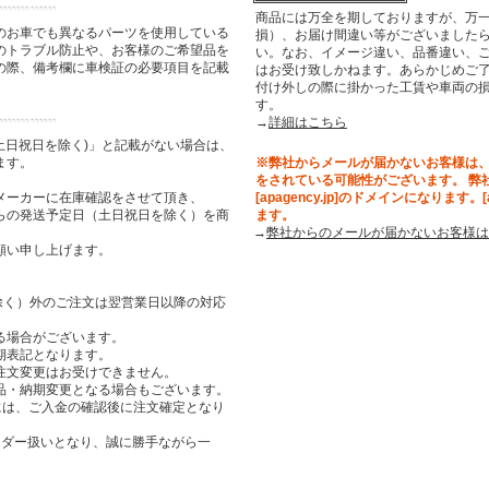
商品には万全を期しておりますが、万
のお車でも異なるパーツを使用している
損）、お届け間違い等がございましたら
のトラブル防止や、お客様のご希望品を
い。なお、イメージ違い、品番違い、
の際、備考欄に車検証の必要項目を記載
はお受け致しかねます。あらかじめご了
付け外しの際に掛かった工賃や車両の
す。
→
詳細はこちら
土日祝日を除く)」と記載がない場合は、
ます。
※弊社からメールが届かないお客様は
をされている可能性がございます。 弊
メーカーに在庫確認をさせて頂き、
[apagency.jp]のドメインになります。
らの発送予定日（土日祝日を除く）を商
ます。
→
弊社からのメールが届かないお客様は
願い申し上げます。
祝日を除く）外のご注文は翌営業日以降の対応
る場合がございます。
期表記となります。
注文変更はお受けできません。
品・納期変更となる場合もございます。
合には、ご入金の確認後に注文確定となり
ーダー扱いとなり、誠に勝手ながら一
。