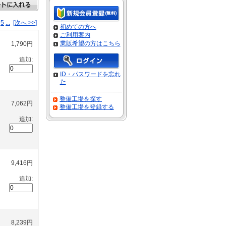
5
...
[次へ >>]
初めての方へ
ご利用案内
業販希望の方はこちら
1,790円
追加:
ID・パスワードを忘れ
た
整備工場を探す
7,062円
整備工場を登録する
追加:
9,416円
追加:
8,239円