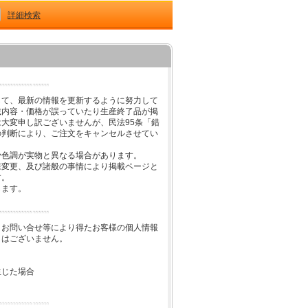
詳細検索
して、最新の情報を更新するように努力して
載内容・価格が誤っていたり生産終了品が掲
大変申し訳ございませんが、民法95条「錯
の判断により、ご注文をキャンセルさせてい
少色調が実物と異なる場合があります。
様変更、及び諸般の事情により掲載ページと
す。
します。
、お問い合せ等により得たお客様の個人情報
とはございません。
生じた場合