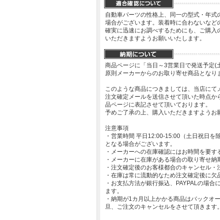
自動車パーツの性格上、同一の型式・年式
場合がございます。装着時に合わないなど
確実に迅速にお調べするためにも、ご購入
いただきますようお願いいたします。
商品ページに「当日～3営業日で発送予定(
原則メーカーからのお取り寄せ商品となり
このような商品につきましては、当店にて
注文確定メールを送信させて頂いた時点か
品ページに表記させて頂いております。
予めご了承の上、購入いただきますようお
注意事項
・営業時間 平日12:00-15:00（土日
となる場合がございます。
・メーカーへの在庫確認にはお時間を要す
・メーカーに在庫がある場合の取り寄せ納
・注文確定後のお客様都合のキャンセル・
・在庫は常に流動的なため注文確定後に欠
・お支払方法が銀行振込、PAYPALの場
ます。
・納期が1カ月以上かかる商品はバックオ
旦、ご注文のキャンセルをさせて頂きます