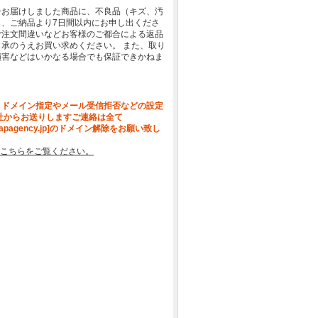
一お届けしました商品に、不良品（キズ、汚
、ご納品より7日間以内にお申し出くださ
ご注文間違いなどお客様のご都合による返品
承のうえお買い求めください。 また、取り
損害などはいかなる場合でも保証できかねま
、ドメイン指定やメール受信拒否などの設定
社からお送りしますご連絡は全て
[apagency.jp]のドメイン解除をお願い致し
こちらをご覧ください。