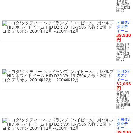
9営業日
ム）用
年12月
程で発送
バルブ
(土日祝日
～2007
除く)
HID ホ
年05月
ワイト
ビーム
トヨタ/
HID D2
タクテ
R V9119
ィー ヘ
-7504 入
39,930
ッドラ
数：2個
ンプ
円
トヨタ
（ロー
アリオ
取寄品:3
ビー
営業日～
ン 2001
9営業日
ム）用
年12月
程で発送
バルブ
(土日祝日
～2004
除く)
HID ホ
年12月
ワイト
ビーム
トヨタ/
HID D2
タクテ
R V9119
ィー ヘ
-7506 入
32,065
ッドラ
数：2個
ンプ
円
トヨタ
（ハイ
アリオ
取寄品:3
ビー
営業日～
ン 2001
9営業日
ム）用
年12月
程で発送
バルブ
(土日祝日
～2004
除く)
HID ホ
年12月
ワイト
ビーム
トヨタ/
HID D2
タクテ
R V9119
ィー ヘ
-7504 入
39,930
ッドラ