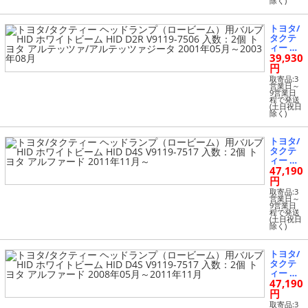
除く)
HID ホ
ジータ 2
ワイト
003年08
ビーム
月～200
トヨタ/
HID D2
5年09月
タクテ
R V9119
ィー ヘ
-7504 入
39,930
ッドラ
数：2個
ンプ
円
トヨタ
（ロー
アルテ
取寄品:3
ビー
営業日～
ッツァ/
9営業日
ム）用
アルテ
程で発送
バルブ
(土日祝日
ッツァ
除く)
HID ホ
ジータ 2
ワイト
001年05
ビーム
月～200
トヨタ/
HID D2
3年08月
タクテ
R V9119
ィー ヘ
-7506 入
47,190
ッドラ
数：2個
ンプ
円
トヨタ
（ロー
アルテ
取寄品:3
ビー
営業日～
ッツァ/
9営業日
ム）用
アルテ
程で発送
バルブ
(土日祝日
ッツァ
除く)
HID ホ
ジータ 2
ワイト
001年05
ビーム
月～200
トヨタ/
HID D4
3年08月
タクテ
S V9119
ィー ヘ
-7517 入
47,190
ッドラ
数：2個
ンプ
円
トヨタ
（ロー
アルフ
取寄品:3