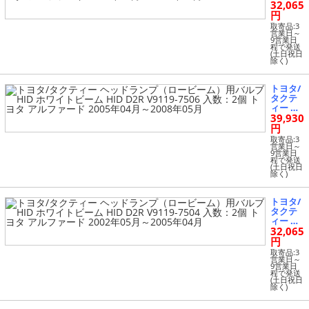
32,065
ッドラ
数：2個
ンプ
円
トヨタ
（ロー
アルフ
取寄品:3
ビー
営業日～
ァード 2
9営業日
ム）用
005年04
程で発送
バルブ
(土日祝日
月～200
除く)
HID ホ
8年05月
ワイト
ビーム
トヨタ/
HID D2
タクテ
R V9119
ィー ヘ
-7504 入
39,930
ッドラ
数：2個
ンプ
円
トヨタ
（ロー
アルフ
取寄品:3
ビー
営業日～
ァード 2
9営業日
ム）用
005年04
程で発送
バルブ
(土日祝日
月～200
除く)
HID ホ
8年05月
ワイト
ビーム
トヨタ/
HID D2
タクテ
R V9119
ィー ヘ
-7506 入
32,065
ッドラ
数：2個
ンプ
円
トヨタ
（ロー
アルフ
取寄品:3
ビー
営業日～
ァード 2
9営業日
ム）用
005年04
程で発送
バルブ
(土日祝日
月～200
除く)
HID ホ
8年05月
ワイト
ビーム