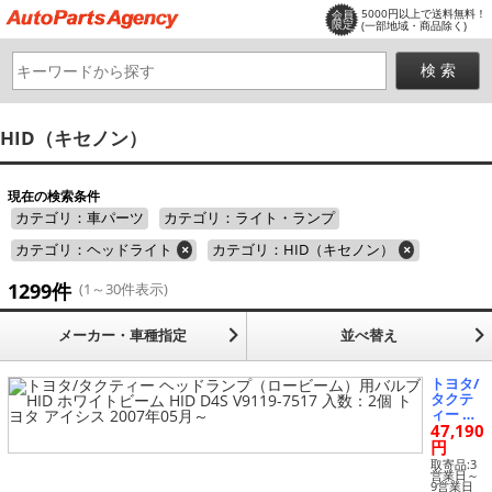
5000円以上で送料無料！
会員
限定
(一部地域・商品除く)
HID（キセノン）
現在の検索条件
カテゴリ：車パーツ
カテゴリ：ライト・ランプ
カテゴリ：ヘッドライト
×
カテゴリ：HID（キセノン）
×
1299件
(1～30件表示)
メーカー・車種指定
並べ替え
トヨタ/
タクテ
ィー ヘ
47,190
ッドラ
ンプ
円
（ロー
取寄品:3
ビー
営業日～
9営業日
ム）用