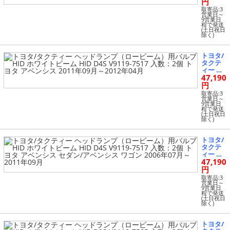
ンプ
円
トヨタ
（ロー
アイシ
取寄品:3
ビー
営業日～
ス 2004
9営業日
ム）用
年09月
程で発送
バルブ
(土日祝日
～2007
除く)
HID ホ
年05月
ワイト
ビーム
トヨタ/
HID D4
タクテ
S V9119
ィー ヘ
-7517 入
47,190
ッドラ
数：2個
ンプ
円
トヨタ
（ロー
アベン
取寄品:3
ビー
営業日～
シス 20
9営業日
ム）用
12年04
程で発送
バルブ
(土日祝日
月～
除く)
HID ホ
ワイト
ビーム
トヨタ/
HID D4
タクテ
S V9119
ィー ヘ
-7517 入
47,190
ッドラ
数：2個
ンプ
円
トヨタ
（ロー
アベン
取寄品:3
ビー
営業日～
シス 20
9営業日
ム）用
11年09
程で発送
バルブ
(土日祝日
月～201
除く)
HID ホ
2年04月
ワイト
ビーム
トヨタ/
HID D4