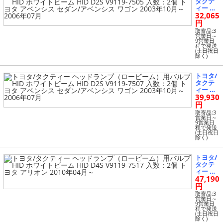
タクテ
S V9119
ィー ヘ
-7517 入
32,065
ッドラ
数：2個
ンプ
円
トヨタ
（ロー
アベン
取寄品:3
ビー
営業日～
シス セ
9営業日
ム）用
ダン/ア
程で発送
バルブ
(土日祝日
ベンシ
除く)
HID ホ
ス ワゴ
ワイト
ン 2006
ビーム
年07月
トヨタ/
HID D2
～2011
タクテ
S V9119
年09月
ィー ヘ
-7505 入
39,930
ッドラ
数：2個
ンプ
円
トヨタ
（ロー
アベン
取寄品:3
ビー
営業日～
シス セ
9営業日
ム）用
ダン/ア
程で発送
バルブ
(土日祝日
ベンシ
除く)
HID ホ
ス ワゴ
ワイト
ン 2003
ビーム
年10月
トヨタ/
HID D2
～2006
タクテ
S V9119
年07月
ィー ヘ
-7507 入
47,190
ッドラ
数：2個
ンプ
円
トヨタ
（ロー
アベン
取寄品:3
ビー
営業日～
シス セ
9営業日
ム）用
ダン/ア
程で発送
バルブ
(土日祝日
ベンシ
除く)
HID ホ
ス ワゴ