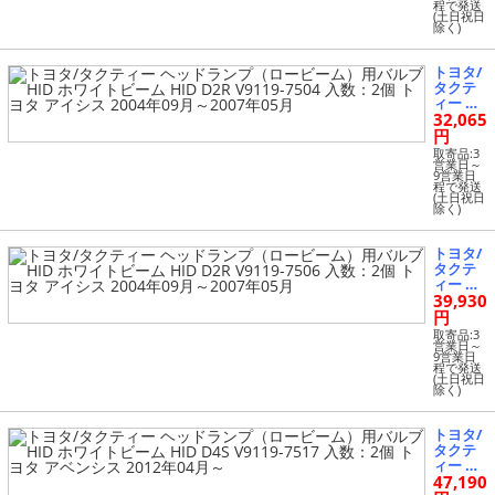
程で発送
バルブ
(土日祝日
除く)
HID ホ
ワイト
ビーム
トヨタ/
HID D4
タクテ
S V9119
ィー ヘ
-7517 入
32,065
ッドラ
数：2個
ンプ
円
トヨタ
（ロー
アイシ
取寄品:3
ビー
営業日～
ス 2007
9営業日
ム）用
年05月
程で発送
バルブ
(土日祝日
～
除く)
HID ホ
ワイト
ビーム
トヨタ/
HID D2
タクテ
R V9119
ィー ヘ
-7504 入
39,930
ッドラ
数：2個
ンプ
円
トヨタ
（ロー
アイシ
取寄品:3
ビー
営業日～
ス 2004
9営業日
ム）用
年09月
程で発送
バルブ
(土日祝日
～2007
除く)
HID ホ
年05月
ワイト
ビーム
トヨタ/
HID D2
タクテ
R V9119
ィー ヘ
-7506 入
47,190
ッドラ
数：2個