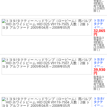
ビー
営業日～
ァード 2
9営業日
ム）用
011年11
程で発送
バルブ
(土日祝日
月～
除く)
HID ホ
ワイト
ビーム
トヨタ/
HID D4
タクテ
S V9119
ィー ヘ
-7517 入
32,065
ッドラ
数：2個
ンプ
円
トヨタ
（ロー
アルフ
取寄品:3
ビー
営業日～
ァード 2
9営業日
ム）用
008年05
程で発送
バルブ
(土日祝日
月～201
除く)
HID ホ
1年11月
ワイト
ビーム
トヨタ/
HID D2
タクテ
S V9119
ィー ヘ
-7505 入
39,930
ッドラ
数：2個
ンプ
円
トヨタ
（ロー
アルフ
取寄品:3
ビー
営業日～
ァード 2
9営業日
ム）用
005年04
程で発送
バルブ
(土日祝日
月～200
除く)
HID ホ
8年05月
ワイト
ビーム
トヨタ/
HID D2
タクテ
S V9119
ィー ヘ
-7507 入