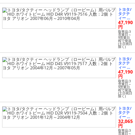
ワイト
ン 2003
ビーム
年10月
トヨタ/
HID D4
～2006
タクテ
S V9119
年07月
ィー ヘ
-7517 入
47,190
ッドラ
数：2個
ンプ
円
トヨタ
（ロー
アリオ
取寄品:3
ビー
営業日～
ン 2010
9営業日
ム）用
年04月
程で発送
バルブ
(土日祝日
～
除く)
HID ホ
ワイト
ビーム
トヨタ/
HID D4
タクテ
R V9119
ィー ヘ
-7516 入
47,190
ッドラ
数：2個
ンプ
円
トヨタ
（ロー
アリオ
取寄品:3
ビー
営業日～
ン 2007
9営業日
ム）用
年06月
程で発送
バルブ
(土日祝日
～2010
除く)
HID ホ
年04月
ワイト
ビーム
トヨタ/
HID D4
タクテ
S V9119
ィー ヘ
-7517 入
32,065
ッドラ
数：2個
ンプ
円
トヨタ
（ロー
アリオ
取寄品:3
ビー
営業日～
ン 2004