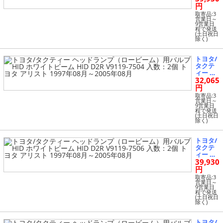
数：2個
ンプ
円
トヨタ
（ハイ
アリオ
取寄品:3
ビー
営業日～
ン 2001
9営業日
ム）用
年12月
程で発送
バルブ
(土日祝日
～2004
除く)
HID ホ
年12月
ワイト
ビーム
トヨタ/
HID D2
タクテ
R V9119
ィー ヘ
-7506 入
32,065
ッドラ
数：2個
ンプ
円
トヨタ
（ロー
アリオ
取寄品:3
ビー
営業日～
ン 2001
9営業日
ム）用
年12月
程で発送
バルブ
(土日祝日
～2004
除く)
HID ホ
年12月
ワイト
ビーム
トヨタ/
HID D2
タクテ
R V9119
ィー ヘ
-7504 入
39,930
ッドラ
数：2個
ンプ
円
トヨタ
（ロー
アリス
取寄品:3
ビー
営業日～
ト 1997
9営業日
ム）用
年08月
程で発送
バルブ
(土日祝日
～2005
除く)
HID ホ
年08月
ワイト
ビーム
トヨタ/