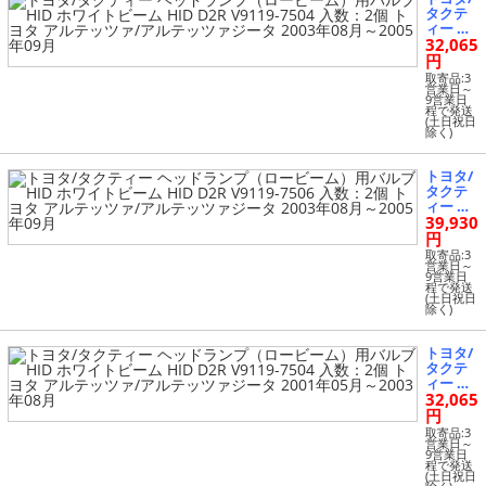
HID D2
タクテ
R V9119
ィー ヘ
-7506 入
32,065
ッドラ
数：2個
ンプ
円
トヨタ
（ロー
アリス
取寄品:3
ビー
営業日～
ト 1997
9営業日
ム）用
年08月
程で発送
バルブ
(土日祝日
～2005
除く)
HID ホ
年08月
ワイト
ビーム
トヨタ/
HID D2
タクテ
R V9119
ィー ヘ
-7504 入
39,930
ッドラ
数：2個
ンプ
円
トヨタ
（ロー
アルテ
取寄品:3
ビー
営業日～
ッツァ/
9営業日
ム）用
アルテ
程で発送
バルブ
(土日祝日
ッツァ
除く)
HID ホ
ジータ 2
ワイト
003年08
ビーム
月～200
トヨタ/
HID D2
5年09月
タクテ
R V9119
ィー ヘ
-7506 入
32,065
ッドラ
数：2個
ンプ
円
トヨタ
（ロー
アルテ
取寄品:3
ビー
営業日～
ッツァ/
9営業日
ム）用
アルテ
程で発送
バルブ
(土日祝日
ッツァ