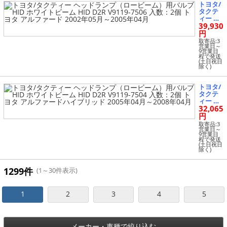
トヨタ/
HID D2
タクテ
R V9119
ィー ヘ
-7504 入
39,930
ッドラ
数：2個
ンプ
円
トヨタ
（ロー
アルフ
取寄品:3
ビー
営業日～
ァード 2
9営業日
ム）用
002年05
程で発送
バルブ
(土日祝日
月～200
除く)
HID ホ
5年04月
ワイト
ビーム
トヨタ/
HID D2
タクテ
R V9119
ィー ヘ
-7506 入
32,065
ッドラ
数：2個
ンプ
円
トヨタ
（ロー
アルフ
取寄品:3
ビー
営業日～
ァード 2
9営業日
ム）用
002年05
程で発送
バルブ
(土日祝日
月～200
除く)
HID ホ
5年04月
ワイト
ビーム
1299件
(1～30件表示)
HID D2
R V9119
-7504 入
1
2
3
4
5
数：2個
トヨタ
アルフ
ァード
ハイブ
メーカー・車種で絞り込む