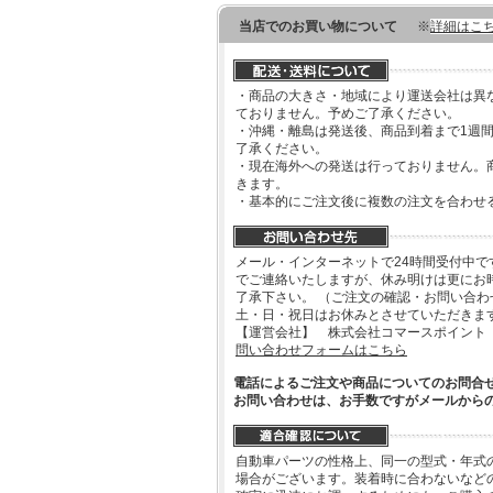
当店でのお買い物について
※
詳細はこ
・商品の大きさ・地域により運送会社は異
ておりません。予めご了承ください。
・沖縄・離島は発送後、商品到着まで1週
了承ください。
・現在海外への発送は行っておりません。
きます。
・基本的にご注文後に複数の注文を合わせ
メール・インターネットで24時間受付中で
でご連絡いたしますが、休み明けは更にお
了承下さい。 （ご注文の確認・お問い合
土・日・祝日はお休みとさせていただきま
【運営会社】 株式会社コマースポイント
問い合わせフォームはこちら
電話によるご注文や商品についてのお問合
お問い合わせは、お手数ですがメールから
自動車パーツの性格上、同一の型式・年式
場合がございます。装着時に合わないなど