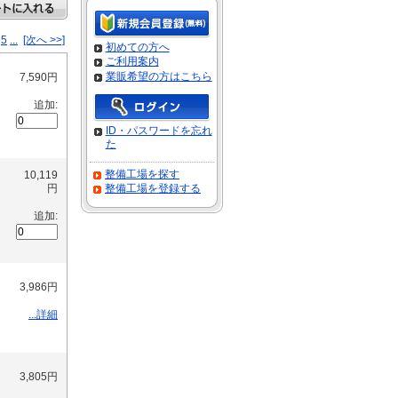
5
...
[次へ >>]
初めての方へ
ご利用案内
業販希望の方はこちら
7,590円
追加:
ID・パスワードを忘れ
た
整備工場を探す
10,119
円
整備工場を登録する
追加:
3,986円
...詳細
3,805円