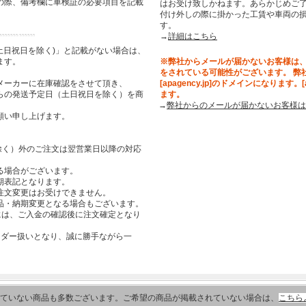
の際、備考欄に車検証の必要項目を記載
はお受け致しかねます。あらかじめご了
付け外しの際に掛かった工賃や車両の
す。
→
詳細はこちら
土日祝日を除く)」と記載がない場合は、
ます。
※弊社からメールが届かないお客様は
をされている可能性がございます。 弊
メーカーに在庫確認をさせて頂き、
[apagency.jp]のドメインになります。
らの発送予定日（土日祝日を除く）を商
ます。
→
弊社からのメールが届かないお客様は
願い申し上げます。
祝日を除く）外のご注文は翌営業日以降の対応
る場合がございます。
期表記となります。
注文変更はお受けできません。
品・納期変更となる場合もございます。
合には、ご入金の確認後に注文確定となり
ーダー扱いとなり、誠に勝手ながら一
。
ていない商品も多数ございます。ご希望の商品が掲載されていない場合は、
こちら