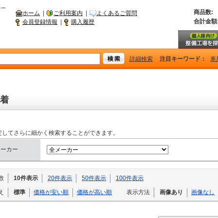
シー
商品数:
ホーム
|
ご利用案内
|
よくあるご質問
合計金額
会員登録情報
|
購入履歴
詳細検索
注目キーワード：
車
着
定してさらに細かく検索することができます。
メーカー
数
10件表示
20件表示
50件表示
100件表示
え
標準
価格が安い順
価格が高い順
表示方法
画像あり
画像なし