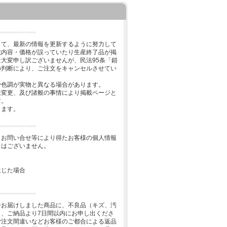
して、最新の情報を更新するように努力して
載内容・価格が誤っていたり生産終了品が掲
大変申し訳ございませんが、民法95条「錯
の判断により、ご注文をキャンセルさせてい
少色調が実物と異なる場合があります。
様変更、及び諸般の事情により掲載ページと
す。
します。
、お問い合せ等により得たお客様の個人情報
とはございません。
生じた場合
一お届けしました商品に、不良品（キズ、汚
、ご納品より7日間以内にお申し出くださ
ご注文間違いなどお客様のご都合による返品