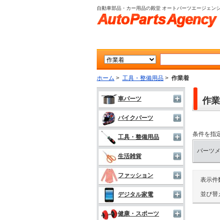
自動車部品・カー用品の殿堂 オートパーツエージェン
ホーム
>
工具・整備用品
>
作業着
車パーツ
作業
バイクパーツ
条件を指
工具・整備用品
パーツ
生活雑貨
ファッション
表示件
並び替
デジタル家電
健康・スポーツ