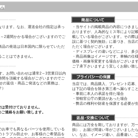
ちら
なります。なお、運送会社の指定は承っ
・当サイトの掲載商品の内容につきま
おりますが、人為的なミス等により記
間～2週間かかる場合がございますのでご
載している場合がございます。その際は
誤に基づく契約無効」に基づき、当店
商品の発送は日本国内に限らせていただ
ただく場合がございます。
・ディスプレイの違いなどにより、多
ることはできません。
・商品画像はイメージです。車輌の仕
価格・画像等変更する場合がございま
ご了承下さいますよう宜しくお願い致
す。お問い合わせは通常2～3営業日以内
時間を頂戴する場合がございますのでご
わせの返信・商品ご発送などの業務は、
当店では、商品購入、プレゼント応募
す）
は下記の場合を除き第三者へ漏らすこ
・事前に本人の承諾を得た場合
・管轄官公庁の要請があった場合
・弊店の権利や財産を保護する必要が
せは受付けておりません。
のご連絡をお願い致します。
商品には万全を期しておりますが、万
のお車でも異なるパーツを使用している
損）、お届け間違い等がございましたら
のトラブル防止や、お客様のご希望品を
い。なお、イメージ違い、品番違い、