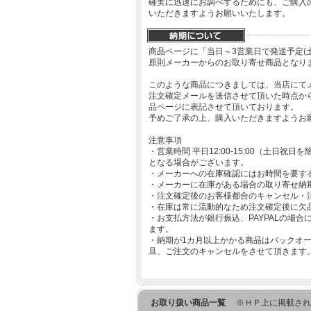
確実に迅速にお調べするためにも、ご購入
いただきますようお願いいたします。
商品ページに「当日～3営業日で発送予定(
原則メーカーからのお取り寄せ商品となり
このような商品につきましては、当店にて
注文確定メールを送信させて頂いた時点か
品ページに表記させて頂いております。
予めご了承の上、購入いただきますようお
注意事項
・営業時間 平日12:00-15:00（土日
となる場合がございます。
・メーカーへの在庫確認にはお時間を要す
・メーカーに在庫がある場合の取り寄せ納
・注文確定後のお客様都合のキャンセル・
・在庫は常に流動的なため注文確定後に欠
・お支払方法が銀行振込、PAYPALの場
ます。
・納期が1カ月以上かかる商品はバックオ
旦、ご注文のキャンセルをさせて頂きます
お取り扱い商品一覧
※ＨＰ上に掲載され