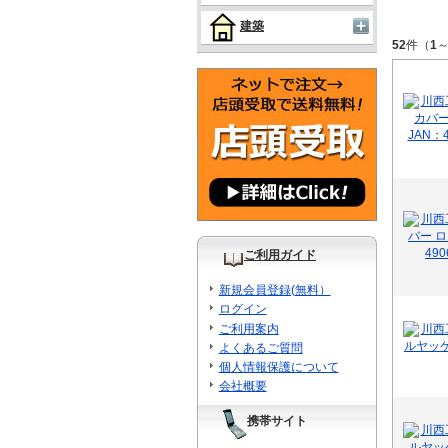
建築
52
件（
1
ご利用ガイド
新規会員登録(無料）
ログイン
ご利用案内
よくあるご質問
個人情報保護について
会社概要
携帯サイト