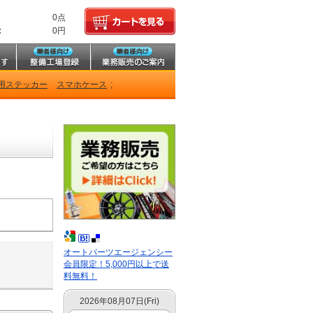
0点
:
0円
用ステッカー
スマホケース
;
オートパーツエージェンシー
会員限定！5,000円以上で送
料無料！
2026年08月07日(Fri)