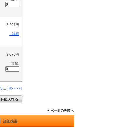
3,207円
...詳細
3,070円
追加:
5
...
[次へ >>]
詳細検索