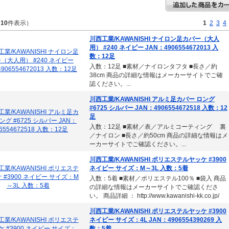
～
10
件表示）
1
2
3
4
川西工業/KAWANISHI ナイロン足カバー（大人
用） #240 ネイビー JAN：4906554672013 入
数：12足
入数：12足 ■素材／ナイロンタフタ ■長さ／約
38cm 商品の詳細な情報はメーカーサイトでご確
認ください。...
川西工業/KAWANISHI アルミ足カバー ロング
#6725 シルバー JAN：4906554672518 入数：12
足
入数：12足 ■素材／表／アルミコーティング 裏
／ナイロン ■長さ／約50cm 商品の詳細な情報はメ
ーカーサイトでご確認ください。...
川西工業/KAWANISHI ポリエステルヤッケ #3900
ネイビー サイズ：M～3L 入数：5着
入数：5着 ■素材／ポリエステル100％ ■袋入 商品
の詳細な情報はメーカーサイトでご確認くださ
い。 商品詳細 ： http://www.kawanishi-kk.co.jp/
川西工業/KAWANISHI ポリエステルヤッケ #3900
ネイビー サイズ：4L JAN：4906554390269 入
数：5着