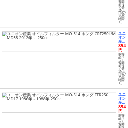
MO-
週間
514
前後
で発
ホン
送(土
ダ C
日祝/
BX2
欠品
時除
50R
く)
S/S/
SS
MC1
ユニ
0 19
オン
83年
産業
～19
854
オイ
84年
ルフ
円
250
ィル
取寄
cc
ター
品:1
～2
MO-
週間
514
前後
で発
ホン
送(土
ダ C
日祝/
RF2
欠品
時除
50L/
く)
M M
D38
201
ユニ
2年
オン
～ 2
産業
50c
854
オイ
c
ルフ
円
ィル
取寄
ター
品:1
～2
MO-
週間
514
前後