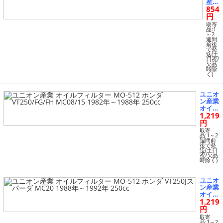
産業
854
オイ
ルフ
円
ィル
取寄
ター
品:1
～2
MO-
週間
514
前後
で発
ホン
送(土
ダ T
日祝/
LR2
欠品
時除
50R
く)
MC1
8 19
86年
ユニオ
～19
ン産業
87年
オイル
250
1,219
フィル
cc
ター
円
MO-51
取寄
2 ホン
品:1～2
週間前
ダ VT2
後で発
50/FG/
送(土日
祝/欠品
FH MC
時除く)
08/15
1982
年～19
ユニオ
88年 2
ン産業
50cc
オイル
1,219
フィル
ター
円
MO-51
取寄
2 ホン
品:1～2