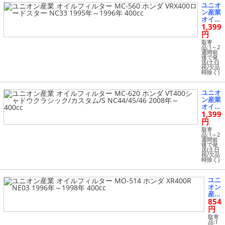
92年 4
ユニオ
00cc
ン産業
オイル
1,399
フィル
ター
円
MC-56
取寄
0 ホン
品:1～2
週間前
ダ VR
後で発
X400
送(土日
祝/欠品
ロード
時除く)
スター
NC33
1995
ユニオ
年～19
ン産業
96年 4
オイル
00cc
1,399
フィル
ター
円
MC-62
取寄
0 ホン
品:1～2
週間前
ダ VT4
後で発
00シャ
送(土日
祝/欠品
ドウク
時除く)
ラシッ
ク/カ
スタ
ユニ
ム/S N
オン
C44/4
産業
5/46 2
854
オイ
008年
ルフ
円
～ 400
ィル
取寄
cc
ター
品:1