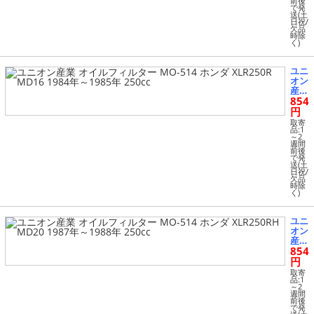
前後
で発
ホン
送(土
ダ X
日祝/
L25
欠品
時除
0デ
く)
グリ
ー
MD
ユニ
26/3
オン
1 19
産業
91年
854
オイ
～19
ルフ
円
95年
ィル
取寄
250
ター
品:1
cc
～2
MO-
週間
514
前後
で発
ホン
送(土
ダ X
日祝/
LR2
欠品
時除
50R
く)
MD
16 1
984
ユニ
年～
オン
198
産業
5年
854
オイ
250
ルフ
円
cc
ィル
取寄
ター
品:1
～2
MO-
週間
514
前後
で発
ホン