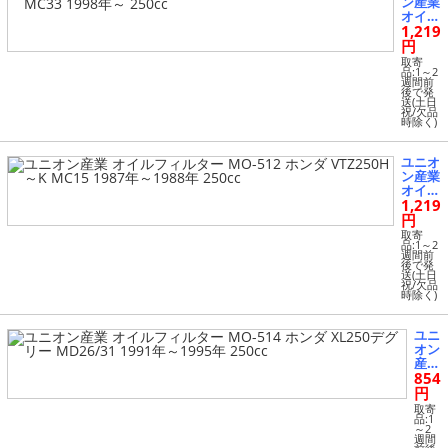
ン産業
08年 2
オイル
50cc
1,219
フィル
ター
円
MO-51
取寄
2 ホン
品:1～2
週間前
ダ VT
後で発
R-F M
送(土日
祝/欠品
C33 19
時除く)
98年～
250cc
ユニオ
ン産業
オイル
1,219
フィル
ター
円
MO-51
取寄
2 ホン
品:1～2
週間前
ダ VTZ
後で発
250H
送(土日
祝/欠品
～K M
時除く)
C15 19
87年～
1988
ユニ
年 250
オン
cc
産業
854
オイ
ルフ
円
ィル
取寄
ター
品:1
～2
MO-
週間
514