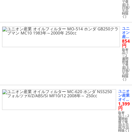
で発
ホン
送(土
ダ F
日祝/
TR2
欠品
時除
50
く)
MD
17 1
986
ユニ
年～
オン
198
産業
8年
854
オイ
250
ルフ
円
cc
ィル
取寄
ター
品:1
～2
MO-
週間
514
前後
で発
ホン
送(土
ダ G
日祝/
B25
欠品
時除
0ク
く)
ラブ
マン
MC1
ユニオ
0 19
ン産業
83年
オイル
～20
1,399
フィル
00年
ター
円
250
MC-62
取寄
cc
0 ホン
品:1～2
週間前
ダ NS
後で発
S250
送(土日
祝/欠品
フォル
時除く)