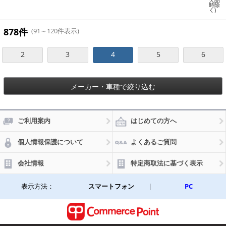
LR1
欠品
時除
25R
く)
JD1
6 19
93年
878件
(91～120件表示)
～20
01年
125
2
3
4
5
6
cc
メーカー・車種で絞り込む
ご利用案内
はじめての方へ
個人情報保護について
よくあるご質問
会社情報
特定商取法に基づく表示
表示方法：
スマートフォン
|
PC