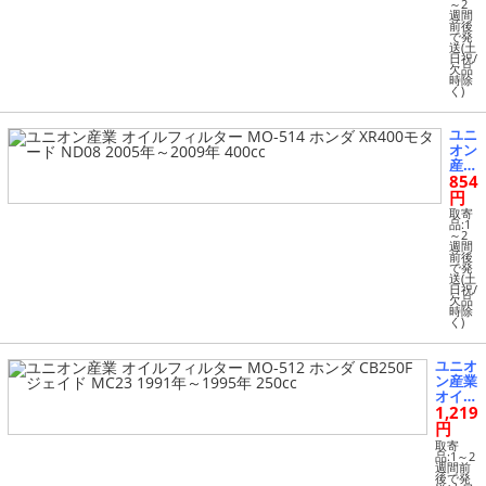
～2
MO-
週間
514
前後
で発
ホン
送(土
ダ X
日祝/
R40
欠品
時除
0R
く)
NE0
3 19
96年
ユニ
～19
オン
98年
産業
400
854
オイ
cc
ルフ
円
ィル
取寄
ター
品:1
～2
MO-
週間
514
前後
で発
ホン
送(土
ダ X
日祝/
R40
欠品
時除
0モ
く)
ター
ド N
D08
ユニオ
200
ン産業
5年
オイル
～20
1,219
フィル
09年
ター
円
400
MO-51
取寄
cc
2 ホン
品:1～2
週間前
ダ CB2
後で発