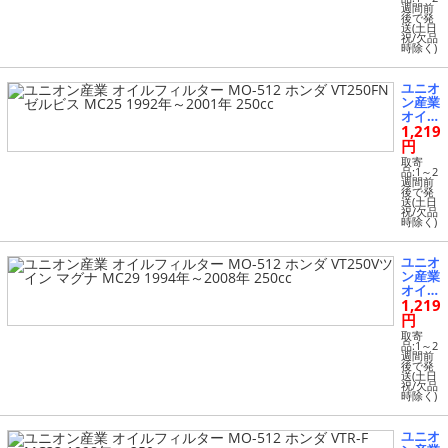
週間前
ダ VT2
後で発
50Jス
送(土日
祝/欠品
パーダ
時除く)
MC20
1988
年～19
ユニオ
92年 2
ン産業
50cc
オイル
1,219
フィル
ター
円
MO-51
取寄
2 ホン
品:1～2
週間前
ダ VT2
後で発
50FN
送(土日
祝/欠品
ゼルビ
時除く)
ス MC
25 199
2年～2
ユニオ
001年
ン産業
250cc
オイル
1,219
フィル
ター
円
MO-51
取寄
2 ホン
品:1～2
週間前
ダ VT2
後で発
50Vツ
送(土日
祝/欠品
イン
時除く)
マグナ
MC29
1994
ユニオ
年～20