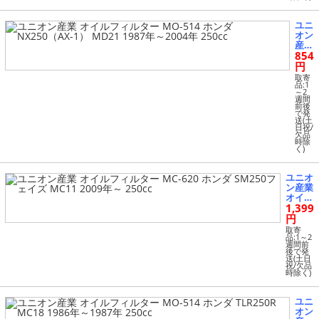
ツァX/
Z/AB
S/Si M
ユニ
F10/12
オン
2008
産業
年～ 2
854
オイ
50cc
ルフ
円
ィル
取寄
ター
品:1
～2
MO-
週間
514
前後
で発
ホン
送(土
ダ N
日祝/
X25
欠品
時除
0
く)
（A
X-
1）
ユニオ
MD
ン産業
21 1
オイル
987
1,399
フィル
年～
ター
円
200
MC-62
取寄
4年
0 ホン
品:1～2
250
週間前
ダ SM
後で発
cc
250フ
送(土日
祝/欠品
ェイズ
時除く)
MC11
2009
年～ 2
ユニ
50cc
オン