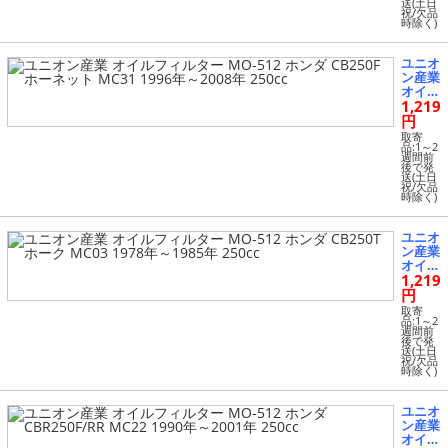
50Fジ
送(土日
祝/欠品
ェイド
時除く)
MC23
1991
年～19
ユニオ
95年 2
ン産業
50cc
オイル
1,219
フィル
ター
円
MO-51
取寄
2 ホン
品:1～2
週間前
ダ CB2
後で発
50Fホ
送(土日
祝/欠品
ーネッ
時除く)
ト MC
31 199
6年～2
ユニオ
008年
ン産業
250cc
オイル
1,219
フィル
ター
円
MO-51
取寄
2 ホン
品:1～2
週間前
ダ CB2
後で発
50Tホ
送(土日
祝/欠品
ーク
時除く)
MC03
1978
年～19
ユニオ
85年 2
ン産業
50cc
オイル