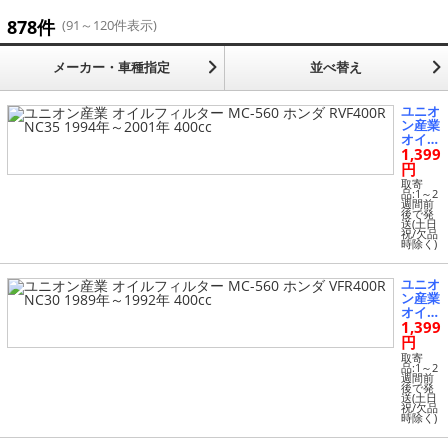
その他 (142)
878件
(91～120件表示)
メーカー・車種指定
並べ替え
ユニオ
ン産業
オイル
1,399
フィル
ター
円
MC-56
取寄
0 ホン
品:1～2
週間前
ダ RVF
後で発
400R
送(土日
祝/欠品
NC35
時除く)
1994
年～20
01年 4
ユニオ
00cc
ン産業
オイル
1,399
フィル
ター
円
MC-56
取寄
0 ホン
品:1～2
週間前
ダ VFR
後で発
400R
送(土日
祝/欠品
NC30
時除く)
1989
年～19