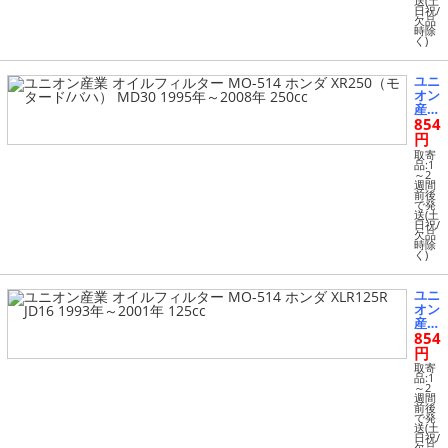
送(土
ダ X
日祝/
LR2
欠品
時除
50R
く)
H M
D20
198
ユニ
7年
オン
～19
産業
88年
854
オイ
250
ルフ
円
cc
ィル
取寄
ター
品:1
～2
MO-
週間
514
前後
で発
ホン
送(土
ダ X
日祝/
R25
欠品
時除
0
く)
（モ
ター
ド/
ユニ
バ
オン
ハ）
産業
MD
854
オイ
30 1
ルフ
円
995
ィル
取寄
年～
ター
品:1
200
～2
MO-
週間
8年
514
前後
250
で発
ホン
送(土
cc
ダ X
日祝/