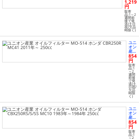
1,219
フィル
ター
円
MO-51
取寄
2 ホン
品:1～2
週間前
ダ CB
後で発
R250
送(土日
祝/欠品
F/RR
時除く)
MC22
1990
年～20
ユニ
01年 2
オン
50cc
産業
854
オイ
ルフ
円
ィル
取寄
ター
品:1
～2
MO-
週間
514
前後
で発
ホン
送(土
ダ C
日祝/
BR2
欠品
時除
50R
く)
MC4
1 20
11年
ユニ
～ 2
オン
50c
産業
c
854
オイ
ルフ
円
ィル
取寄
ター
品:1
～2