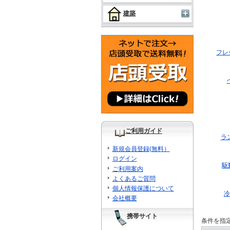
建築
フレ
ご利用ガイド
ラ
新規会員登録(無料）
ログイン
駆
ご利用案内
よくあるご質問
個人情報保護について
冷
会社概要
携帯サイト
条件を指