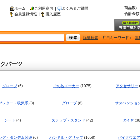
シー
商品数:
ホーム
|
ご利用案内
|
よくあるご質問
合計金額
会員登録情報
|
購入履歴
詳細検索
注目キーワード：
車
クパーツ
グローブ
(5)
その他メーカー
(1075)
アクセサリー
ブレター・吸気系
(8)
グローブ
(6)
サスペンショ
シート
(4)
ステップ・スタンド
(42)
タイヤ
(38
ング・タンデム関連
(6)
ハンドル・グリップ
(1658)
バイクウエ