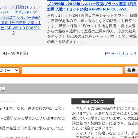
ブ 1999年～2012年 シルバー表面/ブラック裏面 1列目
窓用 入数：1セット(2枚) AP-WSH-B-FO6302-2
入数：1セット(2枚) 直射日光をシャットアウト！ 目隠
し効果があるので、車上荒らしなどの防犯にも役立ち
ます。 断熱・保温・UVカット生地を採用。 夏は太陽
からの熱線を遮断して室温の上昇を抑え、冷房の効果
をアップ！ 冬は外の冷気をシャットアウトして、室温
の低下を防ぎます。...
（
41
～
50
件表示）
[<< 前へ]
1
2
3
4
ちら
なります。なお、運送会社の指定は承っ
・当サイトの掲載商品の内容につきま
おりますが、人為的なミス等により記
間～2週間かかる場合がございますのでご
載している場合がございます。その際は
誤に基づく契約無効」に基づき、当店
商品の発送は日本国内に限らせていただ
ただく場合がございます。
・ディスプレイの違いなどにより、多