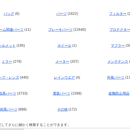
バッグ
(6)
パーツ
(1622)
フィルター
(
ーム関連パーツ
(11)
ブレーキパーツ
(12640)
プロテクタ
ヘルメット
(195)
ホイール
(1)
マフラー
(3
ミラー
(279)
メーター
(207)
メンテナンス
ンプ・レンズ
(440)
レインウエア
(4)
外装パーツ
(1
動系パーツ
(3733)
電装パーツ
(1599)
盗難防止用品
却系パーツ
(688)
その他
(172)
定してさらに細かく検索することができます。