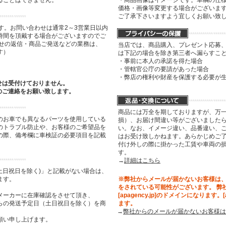
ることはできません。
・商品画像はイメージです。車輌の仕
価格・画像等変更する場合がございま
ご了承下さいますよう宜しくお願い致
す。お問い合わせは通常2～3営業日以内
時間を頂戴する場合がございますのでご
わせの返信・商品ご発送などの業務は、
当店では、商品購入、プレゼント応募
す）
は下記の場合を除き第三者へ漏らすこ
・事前に本人の承諾を得た場合
・管轄官公庁の要請があった場合
・弊店の権利や財産を保護する必要が
せは受付けておりません。
のご連絡をお願い致します。
商品には万全を期しておりますが、万
のお車でも異なるパーツを使用している
損）、お届け間違い等がございましたら
のトラブル防止や、お客様のご希望品を
い。なお、イメージ違い、品番違い、
の際、備考欄に車検証の必要項目を記載
はお受け致しかねます。あらかじめご了
付け外しの際に掛かった工賃や車両の
す。
→
詳細はこちら
土日祝日を除く)」と記載がない場合は、
ます。
※弊社からメールが届かないお客様は
をされている可能性がございます。 弊
メーカーに在庫確認をさせて頂き、
[apagency.jp]のドメインになります。
らの発送予定日（土日祝日を除く）を商
ます。
→
弊社からのメールが届かないお客様は
願い申し上げます。