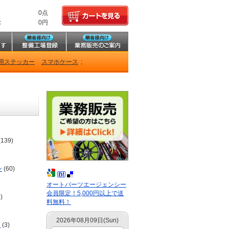
0点
:
0円
用ステッカー
スマホケース
;
(139)
ン
(60)
オートパーツエージェンシー
会員限定！5,000円以上で送
)
料無料！
2026年08月09日(Sun)
ア
(3)