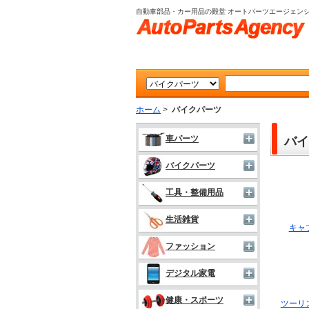
自動車部品・カー用品の殿堂 オートパーツエージェン
ホーム
>
バイクパーツ
車パーツ
バイ
バイクパーツ
工具・整備用品
生活雑貨
キャ
ファッション
デジタル家電
健康・スポーツ
ツーリ