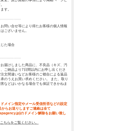
様変更、及び諸般の事情により掲載ページと
す。
します。
、お問い合せ等により得たお客様の個人情報
とはございません。
生じた場合
一お届けしました商品に、不良品（キズ、汚
、ご納品より7日間以内にお申し出くださ
ご注文間違いなどお客様のご都合による返品
承のうえお買い求めください。 また、取り
損害などはいかなる場合でも保証できかねま
、ドメイン指定やメール受信拒否などの設定
社からお送りしますご連絡は全て
[apagency.jp]のドメイン解除をお願い致し
こちらをご覧ください。