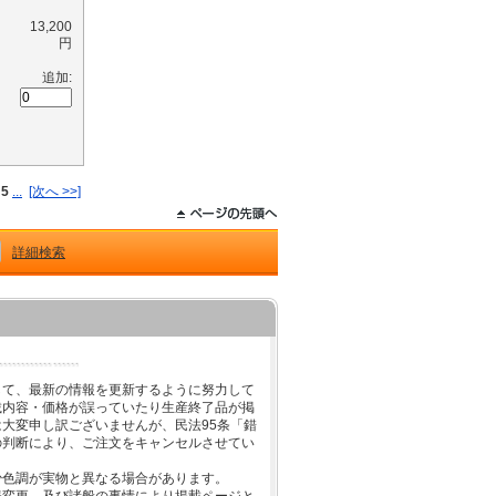
13,200
円
追加:
5
...
[次へ >>]
詳細検索
して、最新の情報を更新するように努力して
載内容・価格が誤っていたり生産終了品が掲
大変申し訳ございませんが、民法95条「錯
の判断により、ご注文をキャンセルさせてい
少色調が実物と異なる場合があります。