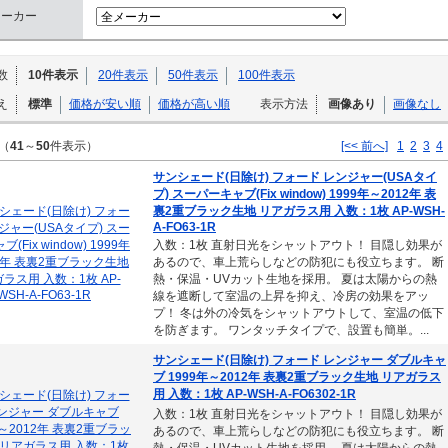
メーカー
数
10件表示
20件表示
50件表示
100件表示
え
標準
価格が安い順
価格が高い順
表示方法
画像あり
画像なし
（
41
～
50
件表示）
[<< 前へ]
1
2
3
4
サンシェード(日除け) フォード レンジャー(USAタイ
プ) スーパーキャブ(Fix window) 1999年～2012年 表
裏2重ブラック生地 リアガラス用 入数：1枚 AP-WSH-
A-FO63-1R
入数：1枚 直射日光をシャットアウト！ 目隠し効果が
あるので、車上荒らしなどの防犯にも役立ちます。 断
熱・保温・UVカット生地を採用。 夏は太陽からの熱
線を遮断して室温の上昇を抑え、冷房の効果をアッ
プ！ 冬は外の冷気をシャットアウトして、室温の低下
を防ぎます。 ワンタッチタイプで、設置も簡単。...
サンシェード(日除け) フォード レンジャー ダブルキャ
ブ 1999年～2012年 表裏2重ブラック生地 リアガラス
用 入数：1枚 AP-WSH-A-FO6302-1R
入数：1枚 直射日光をシャットアウト！ 目隠し効果が
あるので、車上荒らしなどの防犯にも役立ちます。 断