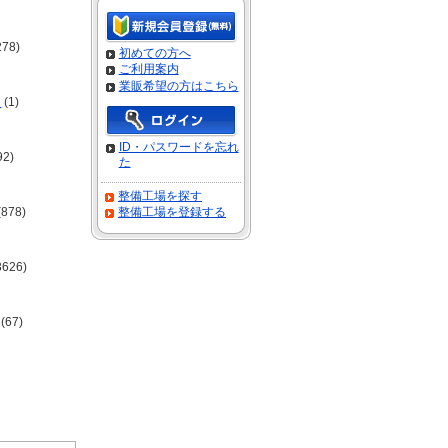
278)
初めての方へ
ご利用案内
業販希望の方はこちら
ー
(1)
ID・パスワードを忘れ
92)
た
整備工場を探す
(878)
整備工場を登録する
3626)
(67)