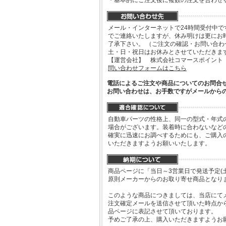
・基本的にご注文後に複数の注文を合わせ
メール・インターネットで24時間受付中で
でご連絡いたしますが、休み明けは更にお
了承下さい。 （ご注文の確認・お問い合
土・日・祝日はお休みとさせていただきま
【運営会社】 株式会社コマースポイント
問い合わせフォームはこちら
電話によるご注文や商品についてのお問合
お問い合わせは、お手数ですがメールから
自動車パーツの性格上、同一の型式・年式
場合がございます。装着時に合わないなど
確実に迅速にお調べするためにも、ご購入
いただきますようお願いいたします。
商品ページに「当日～3営業日で発送予定(
原則メーカーからのお取り寄せ商品となり
このような商品につきましては、当店にて
注文確定メールを送信させて頂いた時点か
品ページに表記させて頂いております。
予めご了承の上、購入いただきますようお