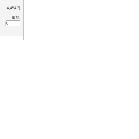
4,454円
追加:
3,878円
追加:
2,970円
追加:
726円
...詳細