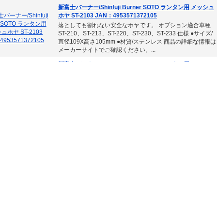
新富士バーナー/Shinfuji Burner SOTO ランタン用 メッシュ
ホヤ ST-2103 JAN：4953571372105
落としても割れない安全なホヤです。 オプション適合車種
ST-210、ST-213、ST-220、ST-230、ST-233 仕様 ●サイズ/
直径109X高さ105mm ●材質/ステンレス 商品の詳細な情報は
メーカーサイトでご確認ください。...
新富士バーナー/Shinfuji Burner SOTO ランタン用 ハーフス
クリーンカラーホヤ ST-2332 JAN：4953571272337
虫を寄せない効果を発揮するホヤです。 オプション適合車
種 ST-210、ST-213、ST-220、ST-230、ST-233 仕様 ●サイ
ズ/直径109X高さ105mm ●材質/耐熱ガラス 商品の詳細な情
報はメーカーサイトでご確認ください。...
新富士バーナー/Shinfuji Burner SOTO ランタン用 蚊トリフ
レクター ST-2105 JAN：4953571572109
光を後方へ漏らさず一方向に集中。明るさが約30％アップし
ます。 市販の蚊取マットを取り付ければ防虫効果も得られ
ます。 オプション適合車種 ST-210、ST-213、ST-220、ST-
230、ST-233 仕様 ●サイズ/118X98X55mm ●材質/本体：ア
ルミニウム、フック：ステンレス...
D＆M/ディーアンドエム 指サポーター(1本指) ベージュ ソフ
トタイプ 選べる3サイズ 入数：1セット(2個) 103
入数：1セット(2個) ソフトな素材で日常生活での指の保護に
最適！ 中圧迫で締め付けます。 第一関節のトラブルにも。