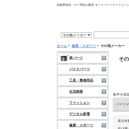
自動車部品・カー用品の殿堂 オートパーツエージェン
ホーム
>
健康・スポーツ
>
その他メーカー
車パーツ
その
バイクパーツ
工具・整備用品
生活雑貨
条件を指
ファッション
パーツ
デジタル家電
表示件
健康・スポーツ
並び替