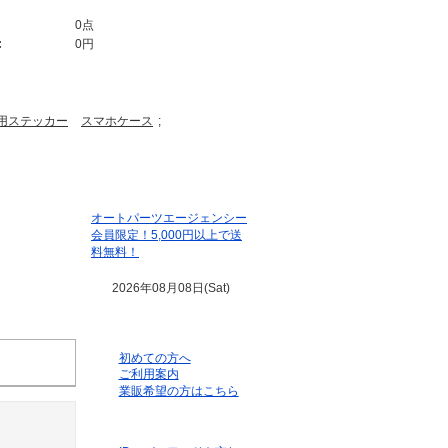
0点
:
0円
用ステッカー
スマホケース
;
オートパーツエージェンシー
会員限定！5,000円以上で送
料無料！
2026年08月08日(Sat)
初めての方へ
ご利用案内
業販希望の方はこちら