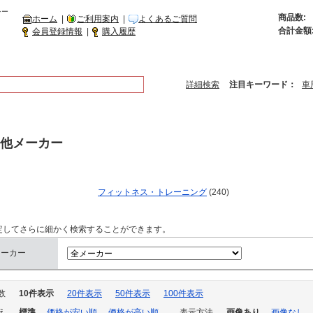
シー
商品数:
ホーム
|
ご利用案内
|
よくあるご質問
合計金額
会員登録情報
|
購入履歴
詳細検索
注目キーワード：
車
他メーカー
フィットネス・トレーニング
(240)
定してさらに細かく検索することができます。
メーカー
数
10件表示
20件表示
50件表示
100件表示
え
標準
価格が安い順
価格が高い順
表示方法
画像あり
画像なし