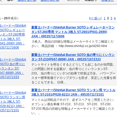
1
～
20
件表示）
[<< 前へ]
1
2
3
4
新富士バーナー/Shinfuji Burner SOTO レギュレーターラン
タンST-260専用 マントル 3枚入 ST-2601(P041-2690)
JAN：4953571172606
３枚入。 商品の詳細な情報はメーカーサイトでご確認くだ
さい。 商品詳細 ： http://www.shinfuji.co.jp/st260.html
新富士バーナー/Shinfuji Burner SOTO 虫の寄りにくいラン
タン ST-233(P047-8898) JAN：4953571072333
テントサイトを明るくするとどうしても起こるのが虫問題。
この問題に対する提案が、虫の寄りにくいランタンST-
233。 虫の寄りにくい3つの効果で対策は万全。 パワーブー
スター標準装備でドロップダウンを防ぎ、安定した光量を得
ることもできる。 仕様...
新富士バーナー/Shinfuji Burner SOTO ランタン用 マントル
3枚入 ST-2101(P028-8211) JAN：4953571172101
マントルは消耗品ですので、必ずスペアをご用意ください。
オプション適合車種 ST-210、ST-213、ST-220、ST-230、
ST-233 商品の詳細な情報はメーカーサイトでご確認くださ
い。...