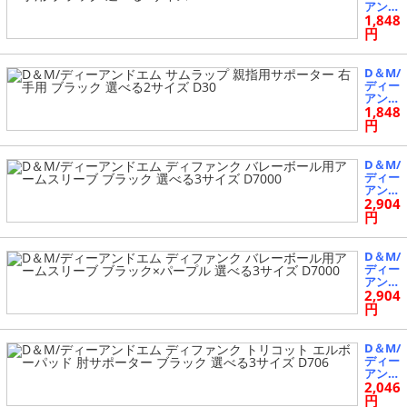
ク 12
アンド
mm厚
1,848
エム
薄型パ
サムラ
円
ッド
ップ
選べる
親指用
3サイ
サポー
D＆M/
ズ 857
ター
ディー
左手用
アンド
ブラッ
1,848
エム
ク 選
サムラ
円
べる2
ップ
サイズ
親指用
D30
サポー
D＆M/
ター
ディー
右手用
アンド
ブラッ
2,904
エム
ク 選
ディフ
円
べる2
ァンク
サイズ
バレー
D30
ボール
D＆M/
用アー
ディー
ムスリ
アンド
ーブ
2,904
エム
ブラッ
ディフ
円
ク 選
ァンク
べる3
バレー
サイズ
ボール
D＆M/
D7000
用アー
ディー
ムスリ
アンド
ーブ
2,046
エム
ブラッ
ディフ
円