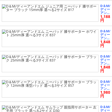
3サイ
ド 肘
ズ 737
サポー
D＆M/
ター
ディー
ブラッ
アンド
ク 12
1,188
エム
mm厚
ジュニ
円
選べる
ア用
3サイ
ニーパ
ズ 737
ッド
D＆M/
膝サポ
ディー
ーター
アンド
ブラッ
1,848
エム
ク 15
ニーパ
円
mm厚
ッド
選べる
膝サポ
2サイ
ーター
D＆M/
ズ 817
ホワイ
ディー
ト 25
アンド
mm厚
1,848
エム
選べる
ニーパ
円
3サイ
ッド
ズ 837
膝サポ
ーター
D＆M/
ブラッ
ディー
ク 25
アンド
mm厚
1,980
エム
選べる
ニーパ
円
3サイ
ッド
ズ 837
膝サポ
ーター
D＆M/
ブラッ
ディー