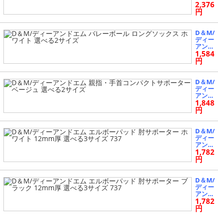
サイズ
2,376
エム
トレー
円
ニング
マスク
ホワイ
D＆M/
ト 選
ディー
べる2
アンド
サイズ
1,584
エム
バレー
円
ボール
ロング
ソック
D＆M/
ス ホ
ディー
ワイト
アンド
選べる
1,848
エム
2サイ
親指・
円
ズ
手首コ
ンパク
トサポ
D＆M/
ーター
ディー
ベージ
アンド
ュ 選
1,782
エム
べる2
エルボ
円
サイズ
ーパッ
ド 肘
サポー
D＆M/
ター
ディー
ホワイ
アンド
ト 12
1,782
エム
mm厚
エルボ
円
選べる
ーパッ