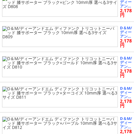
ーコイ
エルボ
ディー
ズ 選
ーパッ
アンド
べる3
ド 肘
2,178
エム
サイズ
サポー
ディフ
円
D706
ター
ァンク
ブラッ
トリコ
ク×パ
ットニ
D＆M/
ープル
ーパッ
ディー
選べる
ド 膝
アンド
3サイ
サポー
2,178
エム
ズ D70
ター
ディフ
円
6
ブラッ
ァンク
ク×ピ
トリコ
ンク 1
ットニ
D＆M/
0mm
ーパッ
ディー
厚 選
ド 膝
アンド
べる3
サポー
2,178
エム
サイズ
ター
ディフ
円
D808
ブラッ
ァンク
ク 10
トリコ
mm厚
ットニ
D＆M/
選べる
ーパッ
ディー
3サイ
ド 膝
アンド
ズ D80
サポー
2,178
エム
9
ター
ディフ
円
ブラッ
ァンク
ク×ゴ
トリコ
ールド
ットニ
D＆M/
10mm
ーパッ
ディー
厚 選
ド 膝
アンド
べる3
サポー
2,178
エム
サイズ