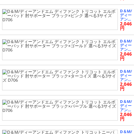
ク×パ
ァンク
ープル
トリコ
選べる
ット
D＆M/
3サイ
エルボ
ディー
ズ D70
ーパッ
アンド
00
ド 肘
2,046
エム
サポー
ディフ
円
ター
ァンク
ブラッ
トリコ
ク 選
ット
D＆M/
べる3
エルボ
ディー
サイズ
ーパッ
アンド
D706
ド 肘
2,046
エム
サポー
ディフ
円
ター
ァンク
ブラッ
トリコ
ク×ピ
ット
D＆M/
ンク
エルボ
ディー
選べる
ーパッ
アンド
3サイ
ド 肘
2,046
エム
ズ D70
サポー
ディフ
円
6
ター
ァンク
ブラッ
トリコ
ク×ゴ
ット
D＆M/
ールド
エルボ
ディー
選べる
ーパッ
アンド
3サイ
ド 肘
2,046
エム
ズ D70
サポー
ディフ
円
6
ター
ァンク
ブラッ
トリコ
ク×タ
ット
D＆M/