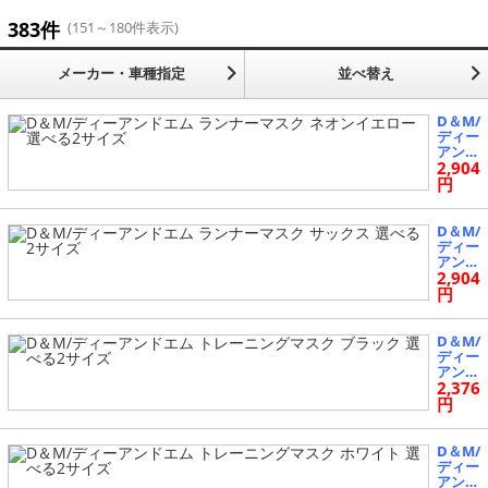
383件
(151～180件表示)
メーカー・車種指定
並べ替え
D＆M/
ディー
アンド
2,904
エム
ランナ
円
ーマス
ク ネ
オンイ
D＆M/
エロー
ディー
選べる
アンド
2サイ
2,904
エム
ズ
ランナ
円
ーマス
ク サ
ックス
D＆M/
選べる
ディー
2サイ
アンド
ズ
2,376
エム
トレー
円
ニング
マスク
ブラッ
D＆M/
ク 選
ディー
べる2
アンド