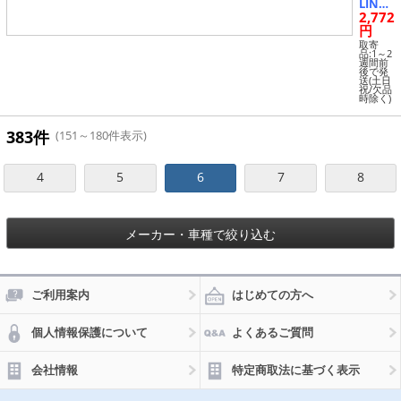
LINC
2,772
O) フ
ットス
円
トレッ
取寄
チチュ
品:1～2
週間前
ーブ
後で発
ピンク
送(土日
祝/欠品
ソフト
時除く)
EXG16
3P
383件
(151～180件表示)
4
5
6
7
8
メーカー・車種で絞り込む
ご利用案内
はじめての方へ
個人情報保護について
よくあるご質問
会社情報
特定商取法に基づく表示