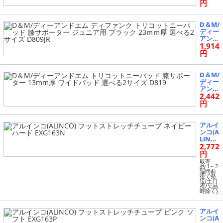
ター
ディフ
円
D810
ブラッ
ァンク
ク×タ
トリコ
ーコイ
ットニ
D＆M/
ズ 10
ーパッ
ディー
mm厚
ド 膝
アンド
選べる
サポー
1,914
エム
3サイ
ター
ディフ
円
ズ D81
ブラッ
ァンク
1
ク×パ
トリコ
ープル
ットニ
D＆M/
10mm
ーパッ
ディー
厚 選
ド 膝
アンド
べる3
サポー
2,442
エム
サイズ
ター
トリコ
円
D812
ジュニ
ットニ
ア用
ーパッ
ブラッ
ド 膝
アルイ
ク 23
サポー
ンコ(A
ｍｍ厚
ター 1
LINC
選べる
3mm
2,772
O) フ
2サイ
厚 ワ
ットス
円
ズ D80
イドパ
トレッ
取寄
9JR
ッド
チチュ
品:1～2
週間前
選べる
ーブ
後で発
2サイ
ネイビ
送(土日
ズ D81
祝/欠品
ー ハ
時除く)
9
ード E
XG163
N
アルイ
ンコ(A