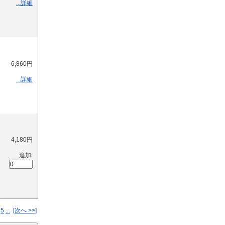
...詳細
6,860円
...詳細
4,180円
追加:
5
...
[次へ >>]