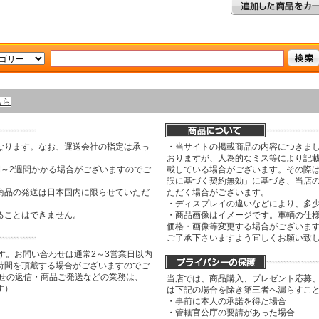
ちら
なります。なお、運送会社の指定は承っ
・当サイトの掲載商品の内容につきま
おりますが、人為的なミス等により記
間～2週間かかる場合がございますのでご
載している場合がございます。その際は
誤に基づく契約無効」に基づき、当店
商品の発送は日本国内に限らせていただ
ただく場合がございます。
・ディスプレイの違いなどにより、多
ることはできません。
・商品画像はイメージです。車輌の仕
価格・画像等変更する場合がございま
ご了承下さいますよう宜しくお願い致
す。お問い合わせは通常2～3営業日以内
時間を頂戴する場合がございますのでご
わせの返信・商品ご発送などの業務は、
当店では、商品購入、プレゼント応募
す）
は下記の場合を除き第三者へ漏らすこ
・事前に本人の承諾を得た場合
・管轄官公庁の要請があった場合