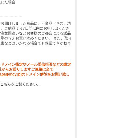
生じた場合
一お届けしました商品に、不良品（キズ、汚
、ご納品より7日間以内にお申し出くださ
ご注文間違いなどお客様のご都合による返品
承のうえお買い求めください。 また、取り
損害などはいかなる場合でも保証できかねま
、ドメイン指定やメール受信拒否などの設定
社からお送りしますご連絡は全て
[apagency.jp]のドメイン解除をお願い致し
こちらをご覧ください。