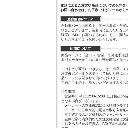
電話によるご注文や商品についてのお問合
お問い合わせは、お手数ですがメールから
自動車パーツの性格上、同一の型式・年式
場合がございます。装着時に合わないなど
確実に迅速にお調べするためにも、ご購入
いただきますようお願いいたします。
商品ページに「当日～3営業日で発送予定(
原則メーカーからのお取り寄せ商品となり
このような商品につきましては、当店にて
注文確定メールを送信させて頂いた時点か
品ページに表記させて頂いております。
予めご了承の上、購入いただきますようお
注意事項
・営業時間 平日12:00-15:00（土日
となる場合がございます。
・メーカーへの在庫確認にはお時間を要す
・メーカーに在庫がある場合の取り寄せ納
・注文確定後のお客様都合のキャンセル・
・在庫は常に流動的なため注文確定後に欠
・お支払方法が銀行振込、PAYPALの場