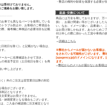
・弊店の権利や財産を保護する必要が
せは受付けておりません。
のご連絡をお願い致します。
商品には万全を期しておりますが、万
のお車でも異なるパーツを使用している
損）、お届け間違い等がございましたら
のトラブル防止や、お客様のご希望品を
い。なお、イメージ違い、品番違い、
の際、備考欄に車検証の必要項目を記載
はお受け致しかねます。あらかじめご了
付け外しの際に掛かった工賃や車両の
す。
→
詳細はこちら
土日祝日を除く)」と記載がない場合は、
ます。
※弊社からメールが届かないお客様は
をされている可能性がございます。 弊
メーカーに在庫確認をさせて頂き、
[apagency.jp]のドメインになります。
らの発送予定日（土日祝日を除く）を商
ます。
→
弊社からのメールが届かないお客様は
願い申し上げます。
祝日を除く）外のご注文は翌営業日以降の対応
る場合がございます。
期表記となります。
注文変更はお受けできません。
品・納期変更となる場合もございます。
合には、ご入金の確認後に注文確定となり