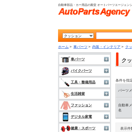
自動車部品・カー用品の殿堂 オートパーツエージェン
ホーム
>
車パーツ
>
内装・インテリア
>
ク
車パーツ
クッ
バイクパーツ
条件を指
工具・整備用品
パーツ
生活雑貨
自動車
ファッション
名
デジタル家電
健康・スポーツ
表示件