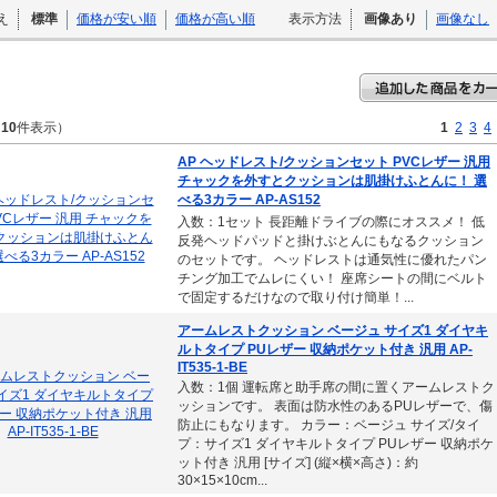
え
標準
価格が安い順
価格が高い順
表示方法
画像あり
画像なし
～
10
件表示）
1
2
3
4
AP ヘッドレスト/クッションセット PVCレザー 汎用
チャックを外すとクッションは肌掛けふとんに！ 選
べる3カラー AP-AS152
入数：1セット 長距離ドライブの際にオススメ！ 低
反発ヘッドパッドと掛けぶとんにもなるクッション
のセットです。 ヘッドレストは通気性に優れたパン
チング加工でムレにくい！ 座席シートの間にベルト
で固定するだけなので取り付け簡単！...
アームレストクッション ベージュ サイズ1 ダイヤキ
ルトタイプ PUレザー 収納ポケット付き 汎用 AP-
IT535-1-BE
入数：1個 運転席と助手席の間に置くアームレストク
ッションです。 表面は防水性のあるPUレザーで、傷
防止にもなります。 カラー：ベージュ サイズ/タイ
プ：サイズ1 ダイヤキルトタイプ PUレザー 収納ポケ
ット付き 汎用 [サイズ] (縦×横×高さ)：約
30×15×10cm...