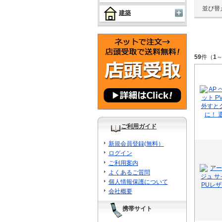
並び替
建築
59
件（
1
ご利用ガイド
新規会員登録(無料）
ログイン
ご利用案内
よくあるご質問
個人情報保護について
会社概要
携帯サイト