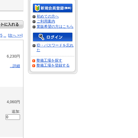
初めての方へ
ご利用案内
業販希望の方はこちら
5
...
[次へ >>]
ID・パスワードを忘れ
た
6,230円
整備工場を探す
整備工場を登録する
...詳細
4,060円
追加: