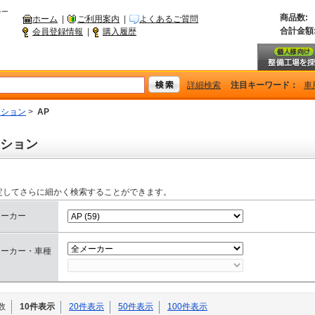
シー
商品数:
ホーム
|
ご利用案内
|
よくあるご質問
合計金額
会員登録情報
|
購入履歴
詳細検索
注目キーワード：
車
ッション
>
AP
ション
定してさらに細かく検索することができます。
メーカー
メーカー・車種
数
10件表示
20件表示
50件表示
100件表示