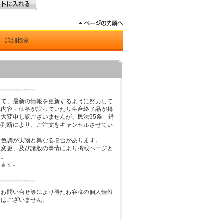
詳細検索
して、最新の情報を更新するように努力して
載内容・価格が誤っていたり生産終了品が掲
大変申し訳ございませんが、民法95条「錯
の判断により、ご注文をキャンセルさせてい
少色調が実物と異なる場合があります。
様変更、及び諸般の事情により掲載ページと
す。
します。
、お問い合せ等により得たお客様の個人情報
とはございません。