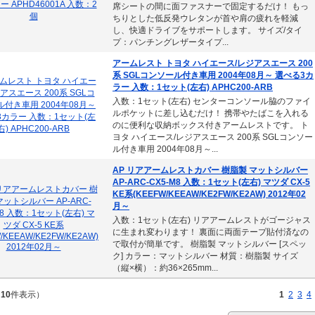
席シートの間に面ファスナーで固定するだけ！ もっ
ちりとした低反発ウレタンが首や肩の疲れを軽減
し、快適ドライブをサポートします。 サイズ/タイ
プ：パンチングレザータイプ...
アームレスト トヨタ ハイエース/レジアスエース 200
系 SGLコンソール付き車用 2004年08月～ 選べる3カ
ラー 入数：1セット(左右) APHC200-ARB
入数：1セット(左右) センターコンソール脇のファイ
ルポケットに差し込むだけ！ 携帯やたばこを入れる
のに便利な収納ボックス付きアームレストです。 ト
ヨタ ハイエース/レジアスエース 200系 SGLコンソー
ル付き車用 2004年08月～...
AP リアアームレストカバー 樹脂製 マットシルバー
AP-ARC-CX5-M8 入数：1セット(左右) マツダ CX-5
KE系(KEEFW/KEEAW/KE2FW/KE2AW) 2012年02
月～
入数：1セット(左右) リアアームレストがゴージャス
に生まれ変わります！ 裏面に両面テープ貼付済なの
で取付が簡単です。 樹脂製 マットシルバー [スペッ
ク] カラー：マットシルバー 材質：樹脂製 サイズ
（縦×横）：約36×265mm...
～
10
件表示）
1
2
3
4