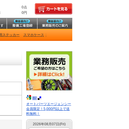
0点
:
0円
用ステッカー
スマホケース
;
オートパーツエージェンシー
会員限定！5,000円以上で送
料無料！
2026年08月07日(Fri)