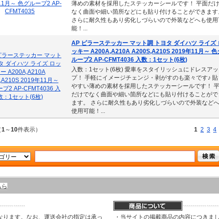
薄めの素材を採用したステッカーシールです！ 平面だ
なく曲面や細い箇所などにも貼り付けることができます
さらに耐久性もあり劣化しづらいので外装などへも使用
能！...
AP ピラーステッカー マット調 トヨタ ダイハツ ライズ 
ッキー A200A,A210A A200S,A210S 2019年11月～ 
ループ2 AP-CFMT4036 入数：1セット(6枚)
入数：1セット(6枚) 愛車をスタイリッシュにドレスアッ
プ！ 手軽にイメージチェンジ・剥がすのも楽々です♪ 貼
やすい薄めの素材を採用したステッカーシールです！ 
だけでなく曲面や細い箇所などにも貼り付けることがで
ます。 さらに耐久性もあり劣化しづらいので外装など
使用可能！...
（
1
～
10
件表示）
1
2
3
4
ちら
なります。なお、運送会社の指定は承っ
・当サイトの掲載商品の内容につきま