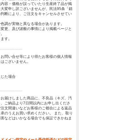
載内容・価格が誤っていたり生産終了品が掲
大変申し訳ございませんが、民法95条「錯
の判断により、ご注文をキャンセルさせてい
少色調が実物と異なる場合があります。
様変更、及び諸般の事情により掲載ページと
す。
します。
、お問い合せ等により得たお客様の個人情報
とはございません。
生じた場合
一お届けしました商品に、不良品（キズ、汚
、ご納品より7日間以内にお申し出くださ
ご注文間違いなどお客様のご都合による返品
承のうえお買い求めください。 また、取り
損害などはいかなる場合でも保証できかねま
、ドメイン指定やメール受信拒否などの設定