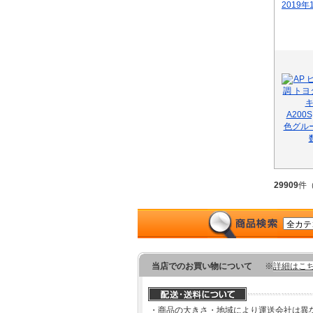
29909
件
当店でのお買い物について
※
詳細はこ
・商品の大きさ・地域により運送会社は異