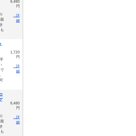
6,480
円
り
...詳
平面
細
き
へも
ト
1,720
円
手
い
...詳
けで
細
。
可
ロ
色グ
6,480
円
り
...詳
平面
細
き
へも