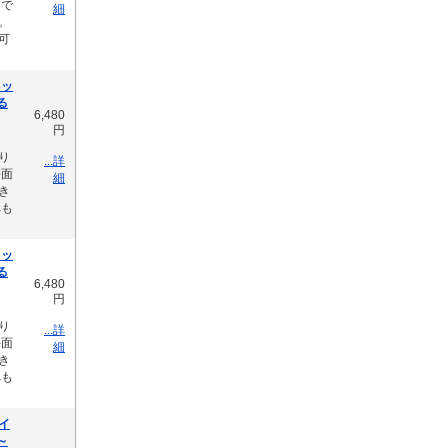
けで
細
。
可
ロッ
べる
6,480
円
り
...詳
平面
細
き
へも
ロッ
べる
6,480
円
り
...詳
平面
細
き
へも
イ
月～