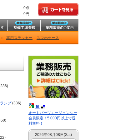
0点
:
0円
ド：
車用ステッカー
スマホケース
;
(286)
プランプ
(336)
オートパーツエージェンシー
会員限定！5,000円以上で送
860)
料無料！
2026年08月08日(Sat)
22)