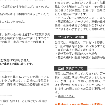
おりますが、人為的なミス等により記
間～2週間かかる場合がございますのでご
載している場合がございます。その際は
誤に基づく契約無効」に基づき、当店
商品の発送は日本国内に限らせていただ
ただく場合がございます。
・ディスプレイの違いなどにより、多
ることはできません。
・商品画像はイメージです。車輌の仕
価格・画像等変更する場合がございま
ご了承下さいますよう宜しくお願い致
す。お問い合わせは通常2～3営業日以内
時間を頂戴する場合がございますのでご
わせの返信・商品ご発送などの業務は、
当店では、商品購入、プレゼント応募
す）
は下記の場合を除き第三者へ漏らすこ
・事前に本人の承諾を得た場合
・管轄官公庁の要請があった場合
・弊店の権利や財産を保護する必要が
せは受付けておりません。
のご連絡をお願い致します。
商品には万全を期しておりますが、万
のお車でも異なるパーツを使用している
損）、お届け間違い等がございましたら
のトラブル防止や、お客様のご希望品を
い。なお、イメージ違い、品番違い、
の際、備考欄に車検証の必要項目を記載
はお受け致しかねます。あらかじめご了
付け外しの際に掛かった工賃や車両の
す。
→
詳細はこちら
土日祝日を除く)」と記載がない場合は、
ます。
※弊社からメールが届かないお客様は