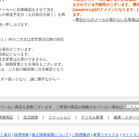
をされている可能性がございます。 弊
メーカーに在庫確認をさせて頂き、
[apagency.jp]のドメインになります。
らの発送予定日（土日祝日を除く）を商
ます。
→
弊社からのメールが届かないお客様は
願い申し上げます。
祝日を除く）外のご注文は翌営業日以降の対応
る場合がございます。
期表記となります。
注文変更はお受けできません。
品・納期変更となる場合もございます。
合には、ご入金の確認後に注文確定となり
ーダー扱いとなり、誠に勝手ながら一
。
ていない商品も多数ございます。ご希望の商品が掲載されていない場合は、
こちら
整備用品
|
生活雑貨
|
ファッション
|
デジタル家電
|
健康・スポー
く表示
|
採用情報
|
個人情報保護について
|
ご利用案内
|
家電リサイクル
|
サイトマ