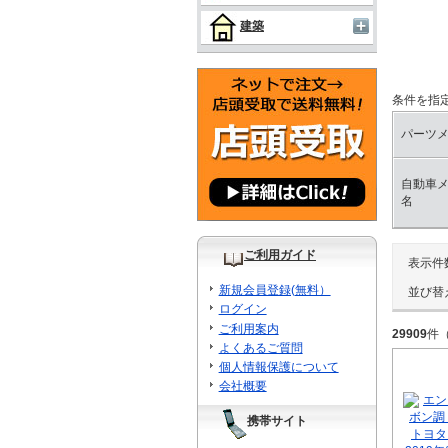
建築
条件を指
パーツ
自動車
名
ご利用ガイド
表示件
新規会員登録(無料）
並び替
ログイン
ご利用案内
29909
件
よくあるご質問
個人情報保護について
会社概要
携帯サイト