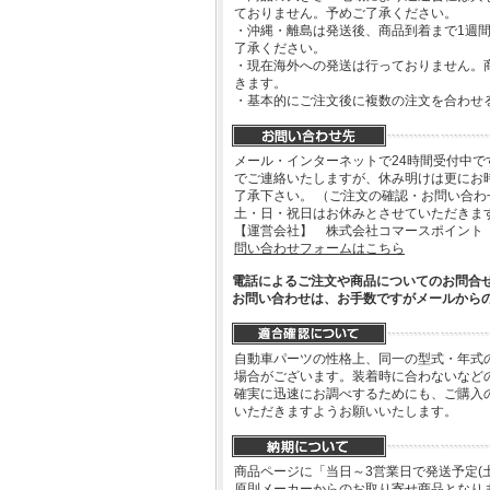
ておりません。予めご了承ください。
・沖縄・離島は発送後、商品到着まで1週
了承ください。
・現在海外への発送は行っておりません。
きます。
・基本的にご注文後に複数の注文を合わせ
メール・インターネットで24時間受付中で
でご連絡いたしますが、休み明けは更にお
了承下さい。 （ご注文の確認・お問い合
土・日・祝日はお休みとさせていただきま
【運営会社】 株式会社コマースポイント
問い合わせフォームはこちら
電話によるご注文や商品についてのお問合
お問い合わせは、お手数ですがメールから
自動車パーツの性格上、同一の型式・年式
場合がございます。装着時に合わないなど
確実に迅速にお調べするためにも、ご購入
いただきますようお願いいたします。
商品ページに「当日～3営業日で発送予定(
原則メーカーからのお取り寄せ商品となり