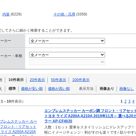
内装
(6229)
その他・汎用
(3358)
定してさらに細かく検索することができます。
メーカー
メーカー・車種
数
10件表示
20件表示
50件表示
100件表示
え
標準
価格が安い順
価格が高い順
表示方法
画像あり
画像なし
（
1
～
10
件表示）
1
2
3
4
エンブレムステッカー カーボン調 フロント・リアセッ
トヨタ ライズ A200A,A210A 2019年11月～ 選べる20
ラー AP-CF4035
入数：1セット 愛車をスタイリッシュにドレスアップ！ 
軽にイメージチェンジ・剥がすのも楽々です♪ 貼りやす