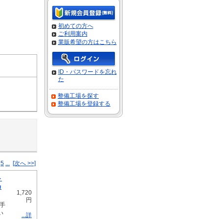
初めての方へ
ご利用案内
業販希望の方はこちら
ID・パスワードを忘れ
た
整備工場を探す
整備工場を登録する
5
...
[次へ >>]
ト
カ
1,720
円
手
い
...詳