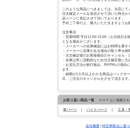
このような商品につきましては、当店にて
注文確定メールを送信させて頂いた時点か
品ページに表記させて頂いております。
予めご了承の上、購入いただきますようお
注意事項
・営業時間 平日12:00-15:00（土日
となる場合がございます。
・メーカーへの在庫確認にはお時間を要す
・メーカーに在庫がある場合の取り寄せ納
・注文確定後のお客様都合のキャンセル・
・在庫は常に流動的なため注文確定後に欠
・お支払方法が銀行振込、PAYPALの場
ます。
・納期が1カ月以上かかる商品はバックオ
旦、ご注文のキャンセルをさせて頂きます
お取り扱い商品一覧
※ＨＰ上に掲載され
車パーツ
|
バイクパーツ
|
工具・
会社概要
|
特定商取法に基づ