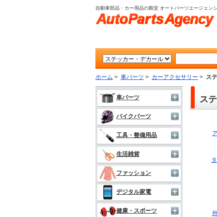
自動車部品・カー用品の殿堂 オートパーツエージェン
ホーム
>
車パーツ
>
カーアクセサリー
>
ス
車パーツ
ステ
バイクパーツ
工具・整備用品
生活雑貨
タ
ファッション
デジタル家電
健康・スポーツ