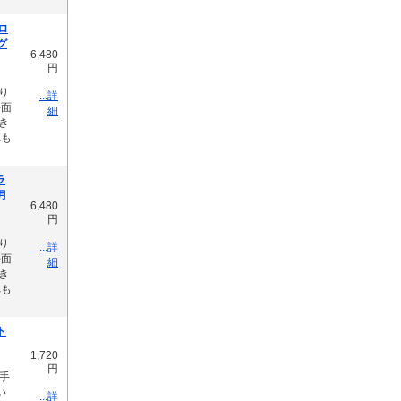
ロ
色グ
6,480
円
り
...詳
平面
細
き
へも
ラ
1月
6,480
円
り
...詳
平面
細
き
へも
ト
1,720
円
手
い
...詳