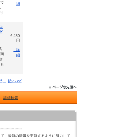
けで
細
。
可
ロ
色グ
6,480
円
り
...詳
平面
細
き
へも
5
...
[次へ >>]
詳細検索
して、最新の情報を更新するように努力して