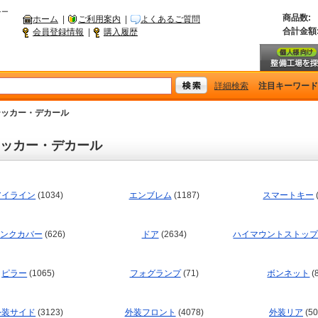
シー
商品数:
ホーム
|
ご利用案内
|
よくあるご質問
合計金額
会員登録情報
|
購入履歴
詳細検索
注目キーワー
テッカー・デカール
ッカー・デカール
アイライン
(1034)
エンブレム
(1187)
スマートキー
ンクカバー
(626)
ドア
(2634)
ハイマウントストッ
ピラー
(1065)
フォグランプ
(71)
ボンネット
(
外装サイド
(3123)
外装フロント
(4078)
外装リア
(50