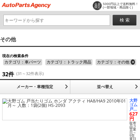
5000円以上で送料無料！
会員
限定
(一部地域・商品除く)
その他
現在の検索条件
カテゴリ：車パーツ
カテゴリ：トラック用品
カテゴリ：その他
×
32件
(31～32件表示)
メーカー・車種指定
並べ替え
大野
ゴム
戸当
627
たり
ゴム
円
ホン
取寄
ダ
品:3
営業
アク
日～
ティ
9営
業日
HA