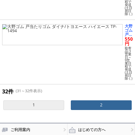
程で
8/H
発送
A9 2
(土日
祝日
010
除く)
年01
月～
入
大野
数：
ゴム
1袋
戸当
(2
550
たり
個)
ゴム
円
HS-
ダイ
取寄
209
ナ/
品:3
3
営業
トヨ
日～
エー
9営
業日
ス
程で
ハイ
発送
エー
(土日
祝日
ス T
除く)
P-14
94
32件
(31～32件表示)
1
2
ご利用案内
はじめての方へ