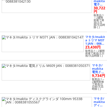
makita
電子ト
30,722
リマ 37
07FC JA
円
N：008
取寄品:1
8381042
～2週間
前後で発
130
送(土日
祝/欠品時
除く)
マキタ/makit
a トリマ M37
1 JAN：00883
23,430円
81042147
取寄品:1～2週間
前後で発送(土日
祝/欠品時除く)
マキタ/
makita
電気ドリ
9,734円
ル M609 J
AN：008
取寄品:1～
2週間前後
83810503
で発送(土
71
日祝/欠品
時除く)
マキタ/
makita
ディス