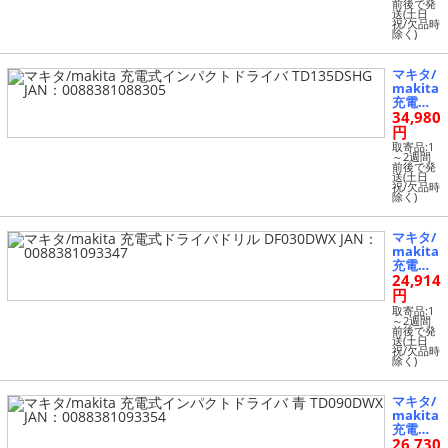
前後で発
RH JA
送(土日
N：008
祝/欠品時
除く)
8381088
275
マキタ/
makita
充電式
34,980
インパ
クトド
円
ライバ
取寄品:1
TD135D
～2週間
前後で発
SHG JA
送(土日
N：008
祝/欠品時
除く)
8381088
305
マキタ/
makita
充電式
24,914
ドライ
バドリ
円
ル DF03
取寄品:1
0DWX J
～2週間
前後で発
AN：00
送(土日
8838109
祝/欠品時
除く)
3347
マキタ/
makita
充電式
26,730
インパ