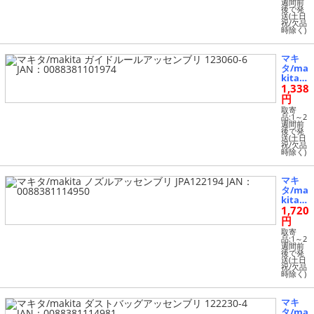
週間前
ん用ノ
後で発
ズル A
送(土日
祝/欠品
-37546
時除く)
JAN：
00883
81184
マキ
298
タ/ma
kita
1,338
ガイド
ルール
円
アッセ
取寄
ンブリ
品:1～2
週間前
12306
後で発
0-6 JA
送(土日
祝/欠品
N：00
時除く)
88381
10197
4
マキ
タ/ma
kita
1,720
ノズル
アッセ
円
ンブリ
取寄
JPA12
品:1～2
週間前
2194 J
後で発
AN：0
送(土日
祝/欠品
08838
時除く)
11149
50
マキ
タ/ma