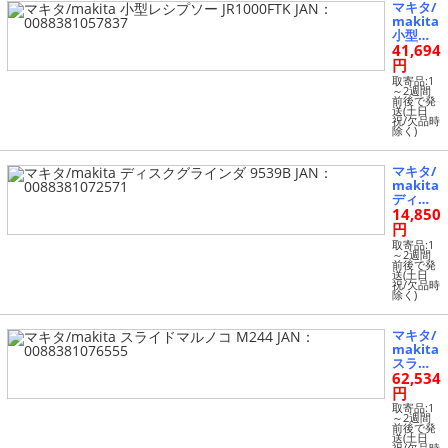
マキタ/
makita
小型レ
41,694
シプソ
ー JR10
円
00FTK J
取寄品:1
AN：00
～2週間
前後で発
8838105
送(土日
7837
祝/欠品時
除く)
マキタ/
makita
ディス
14,850
クグラ
インダ 9
円
539B JA
取寄品:1
N：008
～2週間
前後で発
8381072
送(土日
571
祝/欠品時
除く)
マキタ/
makita
スライ
62,534
ドマル
ノコ M2
円
44 JA
取寄品:1
N：008
～2週間
前後で発
8381076
送(土日
555