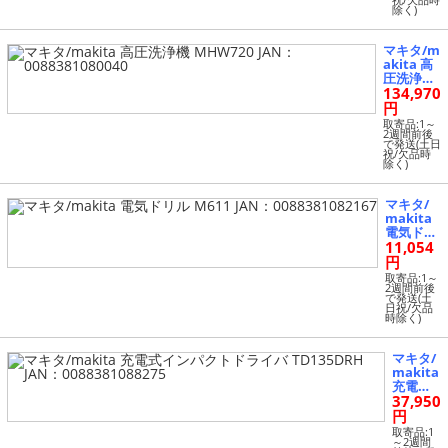
祝/欠品時
除く)
マキタ/m
akita 高
圧洗浄機
134,970
MHW720
JAN：008
円
83810800
取寄品:1～
40
2週間前後
で発送(土日
祝/欠品時
除く)
マキタ/
makita
電気ドリ
11,054
ル M611 J
AN：008
円
83810821
取寄品:1～
67
2週間前後
で発送(土
日祝/欠品
時除く)
マキタ/
makita
充電式
37,950
インパ
クトド
円
ライバ
取寄品:1
TD135D
～2週間