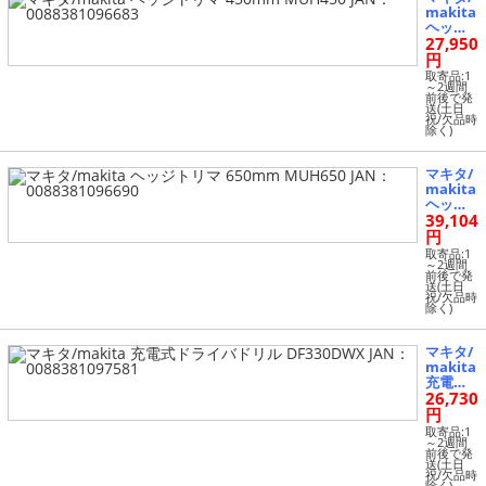
makita
ヘッジ
27,950
トリマ 4
50mm
円
MUH45
取寄品:1
0 JAN：
～2週間
前後で発
0088381
送(土日
096683
祝/欠品時
除く)
マキタ/
makita
ヘッジ
39,104
トリマ 6
50mm
円
MUH65
取寄品:1
0 JAN：
～2週間
前後で発
0088381
送(土日
096690
祝/欠品時
除く)
マキタ/
makita
充電式
26,730
ドライ
バドリ
円
ル DF33
取寄品:1
0DWX J
～2週間
前後で発
AN：00
送(土日
8838109
祝/欠品時