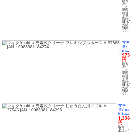
式ク
取寄
リー
品:1
～2
ナ
週間
棚ブ
前後
で発
ラシ
送(土
A-37
日祝/
552
欠品
時除
JA
く)
N：
008
838
マキ
118
タ/
426
ma
7
975
kita
充電
円
式ク
取寄
リー
品:1
～2
ナ
週間
フレ
前後
で発
キシ
送(土
ブル
日祝/
ホー
欠品
時除
ス A
く)
-375
68 J
A
マキ
N：
タ/ma
008
kita
838
1,338
充電式
118
クリー
円
427
ナ じ
取寄
4
ゅうた
品:1～2