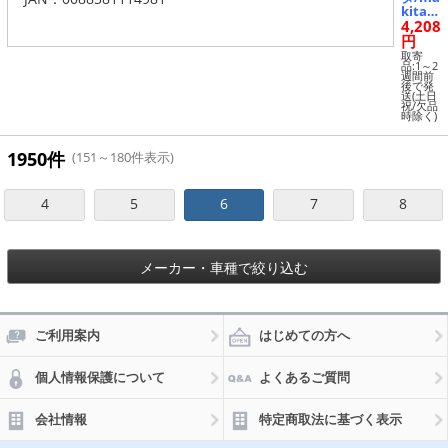
kita
4,208
ダスト
バッグ
円
アッセ
取寄
ンブリ
品:1～2
週間前
12223
後で発
0-4 JA
送(土日
祝/欠品
N：00
時除く)
88381
11498
1
1950件
(151～180件表示)
4
5
6
7
8
メーカー・車種で絞り込む
ご利用案内
はじめての方へ
個人情報保護について
よくあるご質問
会社情報
特定商取法に基づく表示