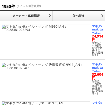
発電機 (3)
1950件
(151～180件表示)
その他 (1139)
メーカー・車種指定
並べ替え
マキタ/
makita
ベルト
24,914
サンダ
M990 JA
円
N：008
取寄品:1
8381025
～2週間
前後で発
294
送(土日
祝/欠品時
除く)
マキタ/
makita
ベルト
32,604
サンダ
吸塵装
円
置式 99
取寄品:1
11 JA
～2週間
前後で発
N：008
送(土日
8381025
祝/欠品時
除く)
461
マキタ/