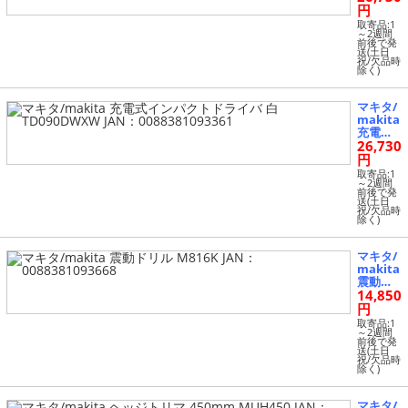
クトド
円
ライバ
取寄品:1
青 TD09
～2週間
前後で発
0DWX J
送(土日
AN：00
祝/欠品時
除く)
8838109
3354
マキタ/
makita
充電式
26,730
インパ
クトド
円
ライバ
取寄品:1
白 TD09
～2週間
前後で発
0DWX
送(土日
W JA
祝/欠品時
除く)
N：008
8381093
361
マキタ/
makita
震動ド
14,850
リル M8
16K JA
円
N：008
取寄品:1
8381093
～2週間
前後で発
668
送(土日
祝/欠品時
除く)
マキタ/