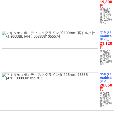
19,800
クグラ
インダ 1
円
00mm
取寄品:1
9533B J
～2週間
前後で発
AN：00
送(土日
8838105
祝/欠品時
除く)
5567
マキタ/
makita
ディス
21,120
クグラ
インダ 1
円
00mm
取寄品:1
高トル
～2週間
前後で発
ク仕様 9
送(土日
533BL J
祝/欠品時
除く)
AN：00
8838105
5574
マキタ/
makita
ディス
28,050
クグラ
インダ 1
円
25mm
取寄品:1
9535B J
～2週間
前後で発
AN：00
送(土日
8838105
祝/欠品時
除く)
5703