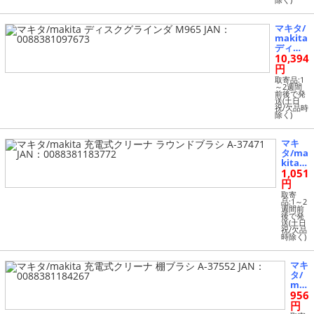
除く)
7581
マキタ/
makita
ディス
10,394
クグラ
インダ
円
M965 JA
取寄品:1
N：008
～2週間
前後で発
8381097
送(土日
673
祝/欠品時
除く)
マキ
タ/ma
kita
1,051
充電式
クリー
円
ナ ラ
取寄
ウンド
品:1～2
週間前
ブラシ
後で発
A-374
送(土日
祝/欠品
71 JA
時除く)
N：00
88381
18377
マキ
2
タ/
ma
956
kita
充電
円