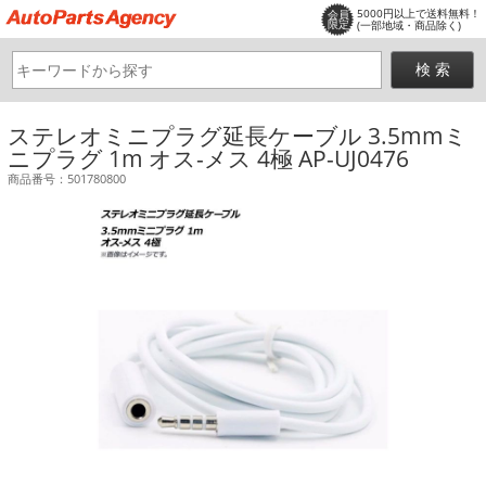
5000円以上で送料無料！
会員
限定
(一部地域・商品除く)
ステレオミニプラグ延長ケーブル 3.5mmミ
ニプラグ 1m オス-メス 4極 AP-UJ0476
商品番号：501780800