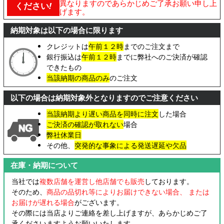
異なりますのであらかじめご了承お願い申し上
ください
!
げます。
納期対象は以下の場合に限ります
クレジットは
午前１２時
までのご注文まで
銀行振込は
午前１２時
までに弊社へのご決済が確認
できたもの
当該納期の商品のみ
のご注文
以下の場合は納期対象外となりますのでご注意ください
当該納期より遅い商品を同時に注文
した場合
ご決済の確認が取れない
場合
弊社休業日
その他、
突発的な事象による発送遅延や欠品
在庫・納期について
当社では
複数店舗を運営し他店舗でも販売
しております。
そのため、
商品の品切れ等によりお届けできない場合、 または
お届けが遅れる場合
がございます。
その際には当店よりご連絡を差し上げますが、あらかじめご了
承くださいますようお願いいたします。