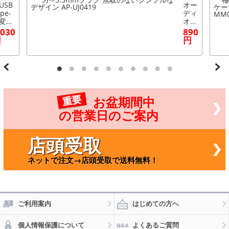
/USB
オー
pe-
ディ
 変換
オ変
ーブ
換ア
,030
890
 1.5
ダプ
円
円
 同
ター
/充
RCA
/デ
(2つ)
タ転
⇒3.
に！
5m
べる
mプ
カラ
ラグ
重要
お盆期間中
 AP-
無駄
H588
のな
の営業日のご案内
いシ
ンプ
ルな
店頭受取
デザ
イン
ネットで注文→店頭受取で送料無料！
AP-
UJ04
19
ご利用案内
はじめての方へ
個人情報保護について
よくあるご質問