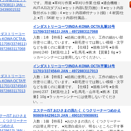
です。 用途 ●草刈り作業 ●草刈り作業 仕様 ●適合機種：
AUT-AJ12(ダブル) ●セット内容L型刃(枚)：8 ●セット内容
取付ボルト(個)：4 ●セット内容締付ナット(個)：4 材質/仕
上 ●刃：SK材 セット内容/付属品...
インダストリーコーワ/INDA-KOWA OCTA丸筆10号
11706(3374611) JAN：4972883117068
入数：1本 【特長】 ●絵画に使用したり、工作の細かい部
分塗りに適しています。 ●刷毛塗りでは難しい模様・文字
などを描くのに最適です。 【仕様】 ●規格:10号 ●全長
(mm):240 【材質/仕上】 ●毛:馬毛 ●柄:木 【質量】6g ●ラ
ッカーシンナーには使用しないでください。...
インダストリーコーワ/INDA-KOWA OCTA平筆14号
11701(3374564) JAN：4972883117013
入数：1本 【特長】 ●絵画に使用したり、工作の細かい部
分塗りに適しています。 ●刷毛塗りでは難しい模様・文字
などを描くのに最適です。 【仕様】 ●規格:14号 ●全長
(mm):237 【材質/仕上】 ●毛:馬毛・山羊毛 ●柄:木 【質
量】10g ●ラッカーシンナーには使用しないでくださ
い。...
エステー/ST おひさまの洗たく くつクリーナーつめかえ
90869(4429613) JAN：4901070908691
入数：1個 【特長】 ●おひさまの洗たく くつクリーナー
の詰替え用です。 ●光漂白成分が、明るいところに干す事