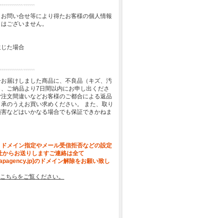
、お問い合せ等により得たお客様の個人情報
とはございません。
生じた場合
一お届けしました商品に、不良品（キズ、汚
、ご納品より7日間以内にお申し出くださ
ご注文間違いなどお客様のご都合による返品
承のうえお買い求めください。 また、取り
損害などはいかなる場合でも保証できかねま
、ドメイン指定やメール受信拒否などの設定
社からお送りしますご連絡は全て
[apagency.jp]のドメイン解除をお願い致し
こちらをご覧ください。