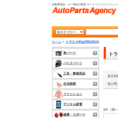
自動車部品・カー用品の殿堂 オートパーツエージェン
ホーム
>
トラスコ中山/TRUSCO
車パーツ
トラ
バイクパーツ
工具・整備用品
表示件
並び替
生活雑貨
ファッション
デジタル家電
1
件（
10
健康・スポーツ