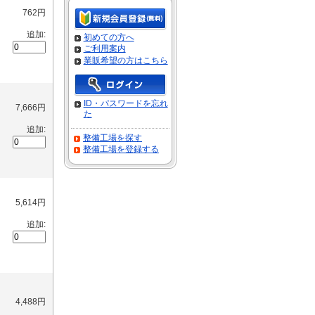
762円
追加:
初めての方へ
ご利用案内
業販希望の方はこちら
ID・パスワードを忘れ
7,666円
た
追加:
整備工場を探す
整備工場を登録する
5,614円
追加:
4,488円