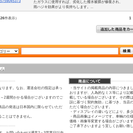
たガラスに使用すれば、劣化した撥水被膜が修復され、
雨ハジキ効果がより長持ちします。...
～
26
件表示）
1
ちら
なります。なお、運送会社の指定は承っ
・当サイトの掲載商品の内容につきま
おりますが、人為的なミス等により記
間～2週間かかる場合がございますのでご
載している場合がございます。その際は
誤に基づく契約無効」に基づき、当店
商品の発送は日本国内に限らせていただ
ただく場合がございます。
・ディスプレイの違いなどにより、多
ることはできません。
・商品画像はイメージです。車輌の仕
価格・画像等変更する場合がございま
ご了承下さいますよう宜しくお願い致
す。お問い合わせは通常2～3営業日以内