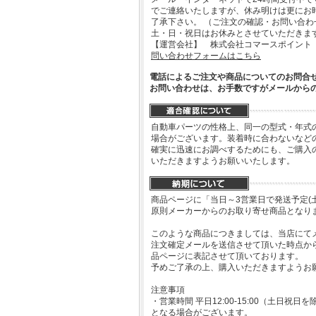
でご連絡いたしますが、休み明けは更にお
了承下さい。 （ご注文の確認・お問い合
土・日・祝日はお休みとさせていただきま
【運営会社】 株式会社コマースポイント
問い合わせフォームはこちら
電話によるご注文や商品についてのお問合
お問い合わせは、お手数ですがメールから
自動車パーツの性格上、同一の型式・年式
場合がございます。装着時に合わないなど
確実に迅速にお調べするためにも、ご購入
いただきますようお願いいたします。
商品ページに「当日～3営業日で発送予定(
原則メーカーからのお取り寄せ商品となり
このような商品につきましては、当店にて
注文確定メールを送信させて頂いた時点か
品ページに表記させて頂いております。
予めご了承の上、購入いただきますようお
注意事項
・営業時間 平日12:00-15:00（土日
となる場合がございます。