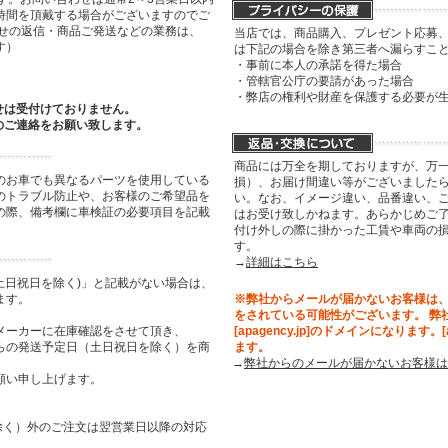
時間を頂戴する場合がございますのでご
わせの返信・商品ご発送などの業務は、
当店では、商品購入、プレゼント応募
す）
は下記の場合を除き第三者へ漏らすこ
・事前に本人の承諾を得た場合
・管轄官公庁の要請があった場合
・弊店の権利や財産を保護する必要が
せは受付けておりません。
のご連絡をお願い致します。
商品には万全を期しておりますが、万
のお車でも異なるパーツを使用している
損）、お届け間違い等がございましたら
のトラブル防止や、お客様のご希望品を
い。なお、イメージ違い、品番違い、
の際、備考欄に車検証の必要項目を記載
はお受け致しかねます。あらかじめご了
付け外しの際に掛かった工賃や車両の
す。
→
詳細はこちら
土日祝日を除く)」と記載がない場合は、
ます。
※弊社からメールが届かないお客様は
をされている可能性がございます。 弊
メーカーに在庫確認をさせて頂き、
[apagency.jp]のドメインになります。
らの発送予定日（土日祝日を除く）を商
ます。
→
弊社からのメールが届かないお客様は
願い申し上げます。
祝日を除く）外のご注文は翌営業日以降の対応