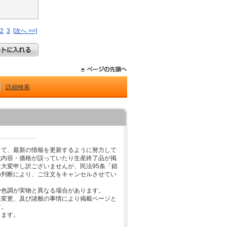
2
3
[次へ >>]
詳細検索
して、最新の情報を更新するように努力して
載内容・価格が誤っていたり生産終了品が掲
大変申し訳ございませんが、民法95条「錯
の判断により、ご注文をキャンセルさせてい
少色調が実物と異なる場合があります。
様変更、及び諸般の事情により掲載ページと
す。
します。