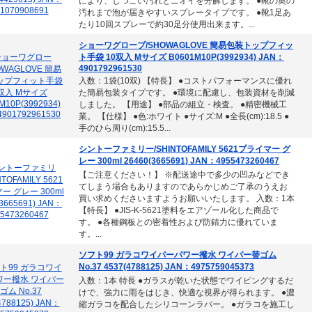
により、しつこい汚れとニオイを分解します。 ●靴の奥の
汚れまで泡が届きやすいスプレータイプです。 ●靴1足あ
たり10回スプレーで約30足分使用出来ます。...
ショーワグローブ/SHOWAGLOVE 簡易包装トップフィッ
ト手袋 10双入 Mサイズ B0601M10P(3992934) JAN：
4901792961530
入数：1袋(10双) 【特長】 ●コストパフォーマンスに優れ
た簡易包装タイプです。 ●環境に配慮し、包装資材を削減
しました。 【用途】 ●部品の組立・検査。 ●精密機械工
業。 【仕様】 ●色:ホワイト ●サイズ:M ●全長(cm):18.5 ●
手のひら周り(cm):15.5...
シントーファミリー/SHINTOFAMILY 5621プライマー グ
レー 300ml 26460(3665691) JAN：4955473260467
【ご注意ください！】 ※配送途中で多少の凹みなどでき
てしまう場合もありますのであらかじめご了承のうえお
買い求めくださいますようお願いいたします。 入数：1本
【特長】 ●JIS-K-5621塗料をエアゾール化した商品で
す。 ●各種鋼板との密着性および防錆力に優れていま
す。...
ソフト99 ガラコワイパーパワー撥水 ワイパー替ゴム
No.37 4537(4788125) JAN：4975759045373
入数：1本 特長 ●ガラスが乾いた状態でワイピングするだ
けで、強力に雨をはじき、快適な視界が得られます。 ●濃
縮ガラコを配合したシリコーンラバー。 ●ガラコを施工し