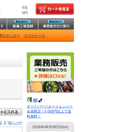
0点
:
0円
用ステッカー
スマホケース
;
オートパーツエージェンシー
会員限定！5,000円以上で送
料無料！
2
3
[次へ >>]
2026年08月09日(Sun)