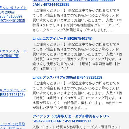
JAN：4972444012535
【ご注意ください！】 ※配送途中で多少の凹みなどでき
てしまう場合もありますのであらかじめご了承のうえお
買い求めくださいますようお願いいたします。 入数：1本
特長 ●クレポリメイトが持つ各種性能をグレードアップ。
さらにクリーニング&除菌効果をプラスしました。...
Linda エスアイガード BF29(7540175)
【ご注意ください！】 ※配送途中で多少の凹みなどでき
てしまう場合もありますのであらかじめご了承のうえお
買い求めくださいますようお願いいたします。 入数：1個
【特長】 ●車のボデー用ガラス系コーティング剤です。 ●
繰り返し使用が効果的です。 【用途】 ●車両整備用 【仕
様】 ●容量（L）：0.48...
Linda グラスバリアα 380ml BF34(7728123)
【ご注意ください！】 ※配送途中で多少の凹みなどでき
てしまう場合もありますのであらかじめご了承のうえお
買い求めくださいますようお願いいたします。 入数：1個
【特長】 ●簡易タイプのガラス系コーティング剤です。 ●
水滴が残りにくく、自浄作用に優れています。 ●ボディー
が濡れた状態でも使用できます。...
アイデック うね草取りまーダブル替刃セット UT-
SB(4793811) JAN：4513439001532
入数：1セット 特長 ●うね草取りまーダブル用替刃セット