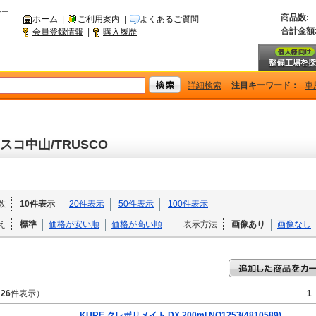
シー
商品数:
ホーム
|
ご利用案内
|
よくあるご質問
合計金額
会員登録情報
|
購入履歴
詳細検索
注目キーワード：
車
スコ中山/TRUSCO
数
10件表示
20件表示
50件表示
100件表示
え
標準
価格が安い順
価格が高い順
表示方法
画像あり
画像なし
～
26
件表示）
1
KURE クレポリメイト DX 200ml NO1253(4810589)